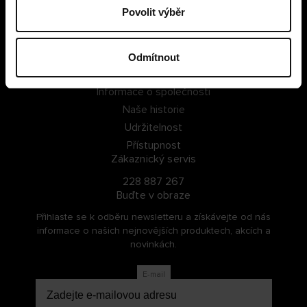
Povolit výběr
PŘIHLÁSIT SE
ZAREGISTROVAT SE
Odmítnout
O Cellbes
Informace o společnosti
Naše historie
Udržitelnost
Přístupnost
Zákaznický servis
228 887 267
Buďte v obraze
Přihlaste se k odběru newsletteru a získávejte od nás
informace o našich nejnovějších produktech, akcích a
novinkách.
E-mail