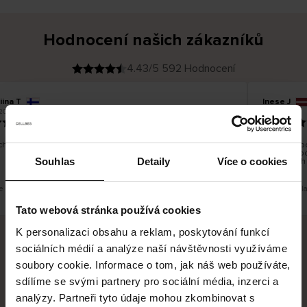
Hodnocení našich zákazníků
4.43/5 592 Hodnocení
iina T
Inese J
O
KUPUJÍCÍ
2026
05.08.2026
v
ě
19.07.2026
ř
e
n
ý
z
á
hno dobré a dobré
Dodání zbož
k
a
vrácení zbo
z
Souhlas
Detaily
Více o cookies
pracovních
n
í
k
e překlad. Zobrazit původní verzi.
Toto je překl
Tato webová stránka používá cookies
K personalizaci obsahu a reklam, poskytování funkcí
sociálních médií a analýze naší návštěvnosti využíváme
Bezpečné doručení
Bezpečná platba
soubory cookie. Informace o tom, jak náš web používáte,
sdílíme se svými partnery pro sociální média, inzerci a
60 dní právo na vrácení
analýzy. Partneři tyto údaje mohou zkombinovat s