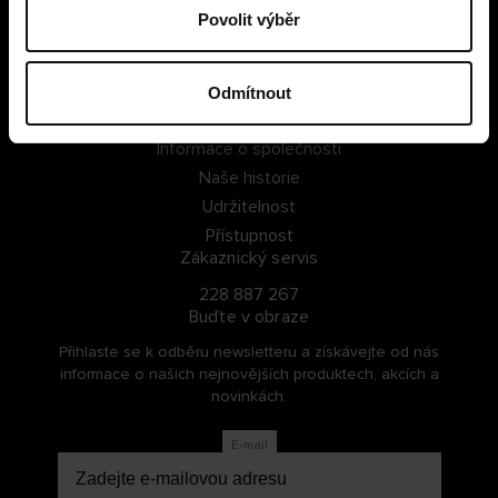
Povolit výběr
PŘIHLÁSIT SE
ZAREGISTROVAT SE
Odmítnout
O Cellbes
Informace o společnosti
Naše historie
Udržitelnost
Přístupnost
Zákaznický servis
228 887 267
Buďte v obraze
Přihlaste se k odběru newsletteru a získávejte od nás
informace o našich nejnovějších produktech, akcích a
novinkách.
E-mail