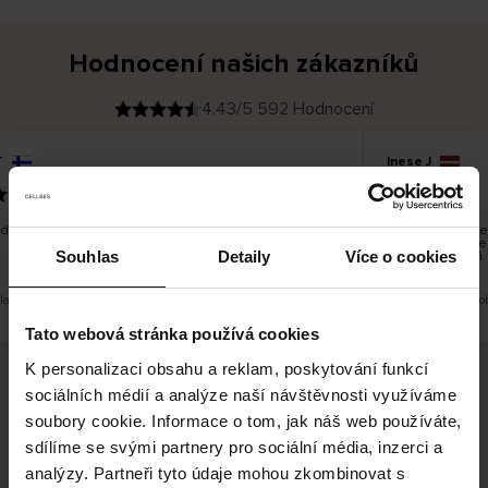
Hodnocení našich zákazníků
4.43/5 592 Hodnocení
T
Inese J
O
KUPUJÍCÍ
05.08.2026
v
ě
19.07.2026
ř
e
n
ý
z
á
dobré a dobré
Dodání zboží je 
k
a
vrácení zboží je
z
Souhlas
Detaily
Více o cookies
pracovních dnů.
n
í
k
lad. Zobrazit původní verzi.
Toto je překlad. Zo
Tato webová stránka používá cookies
K personalizaci obsahu a reklam, poskytování funkcí
sociálních médií a analýze naší návštěvnosti využíváme
Bezpečné doručení
Bezpečná platba
soubory cookie. Informace o tom, jak náš web používáte,
sdílíme se svými partnery pro sociální média, inzerci a
60 dní právo na vrácení
analýzy. Partneři tyto údaje mohou zkombinovat s