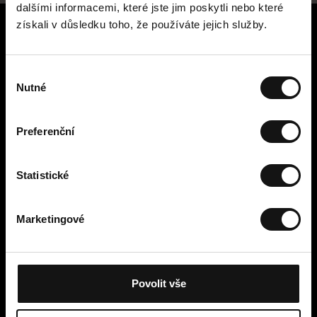
dalšími informacemi, které jste jim poskytli nebo které
získali v důsledku toho, že používáte jejich služby.
Zákaznický servis
Kontaktujte nás
V
Platba, poplatky, doručení a
Nutné
ý
vrácení
b
Snadné vrácení online
ě
Preferenční
Odstoupení od smlouvy
r
Obchodní podmínky
s
Zásady ochrany osobních údajů
o
Statistické
Cookies
u
Cellbes Member
h
Marketingové
Naše úrovně členství
l
Jak to funguje
a
s
Podmínky členství
u
Povolit vše
Moje stránky