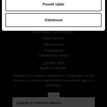
Povolit výběr
PŘIHLÁSIT SE
ZAREGISTROVAT SE
Odmítnout
O Cellbes
Informace o společnosti
Naše historie
Udržitelnost
Přístupnost
Zákaznický servis
228 887 267
Buďte v obraze
Přihlaste se k odběru newsletteru a získávejte od nás
informace o našich nejnovějších produktech, akcích a
novinkách.
E-mail