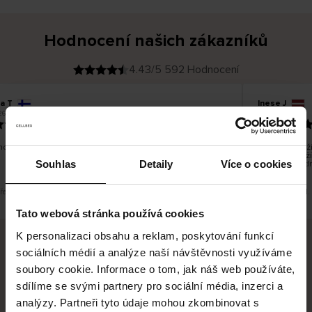
Hodnocení našich zákazníků
4.43/5 592 Hodnocení
na T
Inese J
O
KUPUJÍCÍ
26
05.08.2026
v
ě
19.07.2026
ř
e
n
ý
z
á
o dobré a dobré
Dodání zboží 
k
a
vrácení zboží
z
Souhlas
Detaily
Více o cookies
pracovních d
n
í
k
překlad. Zobrazit původní verzi.
Toto je překlad.
Tato webová stránka používá cookies
K personalizaci obsahu a reklam, poskytování funkcí
sociálních médií a analýze naší návštěvnosti využíváme
Bezpečné doručení
Bezpečná platba
soubory cookie. Informace o tom, jak náš web používáte,
sdílíme se svými partnery pro sociální média, inzerci a
60 dní právo na vrácení
analýzy. Partneři tyto údaje mohou zkombinovat s