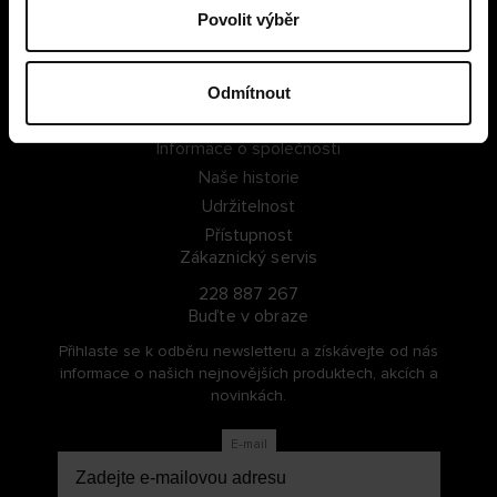
Povolit výběr
PŘIHLÁSIT SE
ZAREGISTROVAT SE
Odmítnout
O Cellbes
Informace o společnosti
Naše historie
Udržitelnost
Přístupnost
Zákaznický servis
228 887 267
Buďte v obraze
Přihlaste se k odběru newsletteru a získávejte od nás
informace o našich nejnovějších produktech, akcích a
novinkách.
E-mail