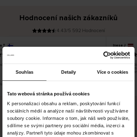
Hodnocení našich zákazníků
4.43/5 592 Hodnocení
a T
Inese J
O
KUPUJÍCÍ
6
05.08.2026
v
ě
19.07.2026
ř
e
n
ý
z
á
o dobré a dobré
Dodání zboží 
k
a
vrácení zboží
z
Souhlas
Detaily
Více o cookies
pracovních dn
n
í
k
řeklad. Zobrazit původní verzi.
Toto je překlad.
Tato webová stránka používá cookies
K personalizaci obsahu a reklam, poskytování funkcí
sociálních médií a analýze naší návštěvnosti využíváme
Bezpečné doručení
Bezpečná platba
soubory cookie. Informace o tom, jak náš web používáte,
sdílíme se svými partnery pro sociální média, inzerci a
60 dní právo na vrácení
analýzy. Partneři tyto údaje mohou zkombinovat s