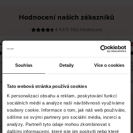
Hodnocení našich zákazníků
4.43/5 592 Hodnocení
tiina T
Inese J
O
KUPUJÍCÍ
.2026
05.08.2026
v
ě
19.07.2026
ř
e
n
ý
z
á
chno dobré a dobré
Dodání zbo
k
Souhlas
Detaily
Více o cookies
a
vrácení zb
z
pracovních
n
í
k
 je překlad. Zobrazit původní verzi.
Toto je přek
Tato webová stránka používá cookies
K personalizaci obsahu a reklam, poskytování funkcí
sociálních médií a analýze naší návštěvnosti využíváme
soubory cookie. Informace o tom, jak náš web používáte,
Bezpečné doručení
Bezpečná platba
sdílíme se svými partnery pro sociální média, inzerci a
analýzy. Partneři tyto údaje mohou zkombinovat s
60 dní právo na vrácení
dalšími informacemi, které jste jim poskytli nebo které