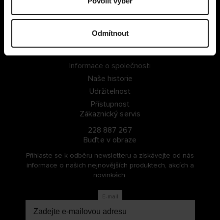
Povolit výběr
PŘIHLÁSIT SE
Odmítnout
ZAREGISTROVAT SE
O Cellbes
Informace o společnosti
Naše historie
Udržitelnost
Přístupnost
Zákaznický servis
228 887 267
Buďte v obraze
Přihlaste se k odběru newsletteru a získávejte od nás
informace o našich nejnovějších produktech, akcích a
novinkách.
E-mail