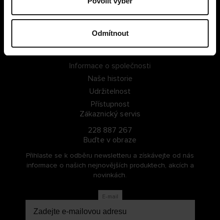
Povolit výběr
PŘIHLÁSIT SE
Odmítnout
ZAREGISTROVAT SE
O Cellbes
Informace o společnosti
Naše historie
Udržitelnost
Přístupnost
Zákaznický servis
228 887 267
Buďte v obraze
Přihlaste se k odběru newsletteru a získávejte od nás
informace o našich nejnovějších produktech, akcích a
novinkách.
E-mail