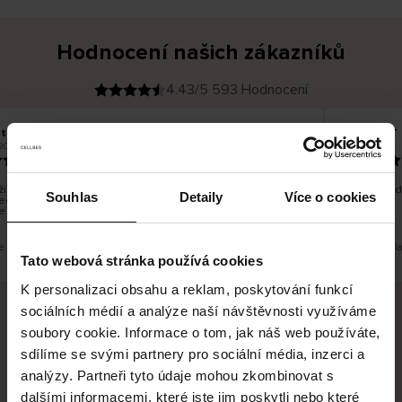
Hodnocení našich zákazníků
4.43/5 593 Hodnocení
t H
Kristiina T
O
KUPUJÍCÍ
2026
06.08.2026
v
ě
22.07.2026
ř
e
n
ý
z
á
í bylo dobré, ale je škoda, že si nemůžete vybrat kurýrní
Všechno d
k
Souhlas
Detaily
Více o cookies
ečnost. Nedoručujete do balíkomatů DPD a Unisend, což
a
z
e lépe hodilo do místa vašeho bydliště.
n
í
k
e překlad. Zobrazit původní verzi.
Toto je překl
Tato webová stránka používá cookies
K personalizaci obsahu a reklam, poskytování funkcí
sociálních médií a analýze naší návštěvnosti využíváme
soubory cookie. Informace o tom, jak náš web používáte,
Bezpečné doručení
Bezpečná platba
sdílíme se svými partnery pro sociální média, inzerci a
analýzy. Partneři tyto údaje mohou zkombinovat s
60 dní právo na vrácení
dalšími informacemi, které jste jim poskytli nebo které