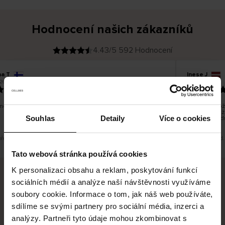
Hodnocení našich zákazníků
4.43/5 592 Hodnocení
na T
Inese J
O
KUPUJÍCÍ
26
05.08.2026
v
ě
19.07.2026
ř
e
n
ý
z
á
no dobré a dobré
Dodání zboží 
k
a
vrácení zboží
z
Souhlas
Detaily
Více o cookies
pracovních d
n
í
k
překlad. Zobrazit původní verzi.
Toto je překlad.
Tato webová stránka používá cookies
K personalizaci obsahu a reklam, poskytování funkcí
sociálních médií a analýze naší návštěvnosti využíváme
Bezpečné doručení
Bezpečná platba
soubory cookie. Informace o tom, jak náš web používáte,
sdílíme se svými partnery pro sociální média, inzerci a
60 dní právo na vrácení
analýzy. Partneři tyto údaje mohou zkombinovat s