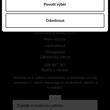
Povolit výběr
PŘIHLÁSIT SE
ZAREGISTROVAT SE
Odmítnout
O Cellbes
Informace o společnosti
Naše historie
Udržitelnost
Přístupnost
Zákaznický servis
228 887 267
Buďte v obraze
Přihlaste se k odběru newsletteru a získávejte od nás
informace o našich nejnovějších produktech, akcích a
novinkách.
E-mail