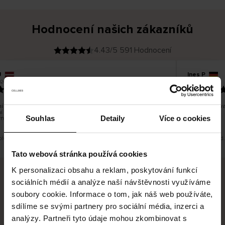
Hodnocení našich zákazníků
4.43/5 591 Hodnocení
Ines P
O
KUPUJÍCÍ
05.08.2026
26
v
ě
16.07.2026
ř
e
n
ý
z
á
 zboží je obvykle velmi rychlé - do 5 pracovních dnů, ale
Vynikající kv
k
í zboží je nekonečný příběh smutku - může trvat až 20
a
z
Souhlas
Detaily
Více o cookies
ních dnů.
n
í
k
překlad. Zobrazit původní verzi.
Toto je překlad
Tato webová stránka používá cookies
K personalizaci obsahu a reklam, poskytování funkcí
sociálních médií a analýze naší návštěvnosti využíváme
Bezpečné doručení
Bezpečná platba
soubory cookie. Informace o tom, jak náš web používáte,
sdílíme se svými partnery pro sociální média, inzerci a
60 dní právo na vrácení
analýzy. Partneři tyto údaje mohou zkombinovat s