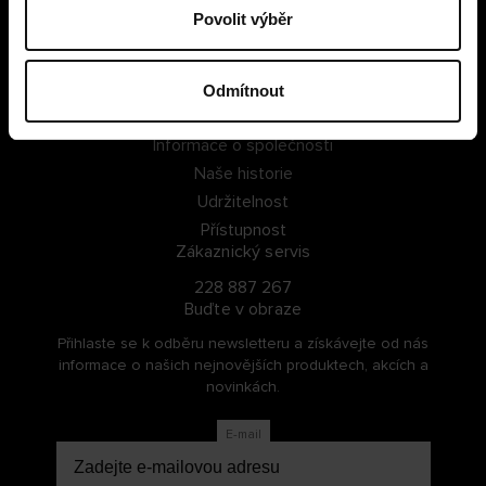
Povolit výběr
PŘIHLÁSIT SE
ZAREGISTROVAT SE
Odmítnout
O Cellbes
Informace o společnosti
Naše historie
Udržitelnost
Přístupnost
Zákaznický servis
228 887 267
Buďte v obraze
Přihlaste se k odběru newsletteru a získávejte od nás
informace o našich nejnovějších produktech, akcích a
novinkách.
E-mail