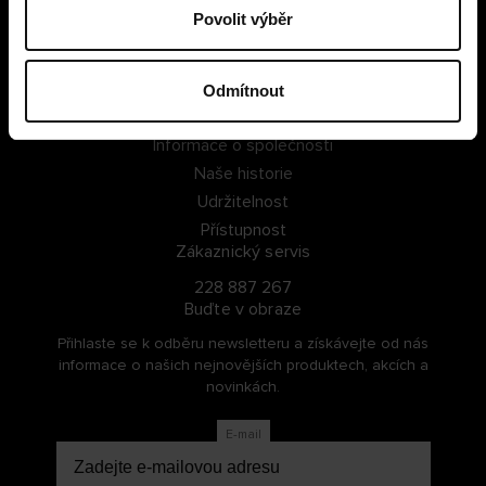
Povolit výběr
PŘIHLÁSIT SE
ZAREGISTROVAT SE
Odmítnout
O Cellbes
Informace o společnosti
Naše historie
Udržitelnost
Přístupnost
Zákaznický servis
228 887 267
Buďte v obraze
Přihlaste se k odběru newsletteru a získávejte od nás
informace o našich nejnovějších produktech, akcích a
novinkách.
E-mail