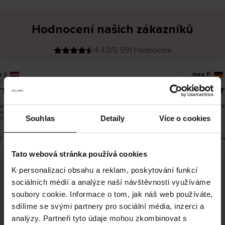
Hodnocení našich zákazníků
4.43/5 591 Hodnocení
 J
Ines P
O
KUPUJÍCÍ
05.08.2026
2026
v
ě
16.07.2026
ř
e
n
ý
z
á
ní zboží je obvykle velmi rychlé - do 5 pracovních dnů, ale
Vynikající 
k
ení zboží je nekonečný příběh smutku - může trvat až 20
a
z
Souhlas
Detaily
Více o cookies
ovních dnů.
n
í
k
e překlad. Zobrazit původní verzi.
Toto je překl
Tato webová stránka používá cookies
K personalizaci obsahu a reklam, poskytování funkcí
sociálních médií a analýze naší návštěvnosti využíváme
Bezpečné doručení
Bezpečná platba
soubory cookie. Informace o tom, jak náš web používáte,
sdílíme se svými partnery pro sociální média, inzerci a
60 dní právo na vrácení
analýzy. Partneři tyto údaje mohou zkombinovat s