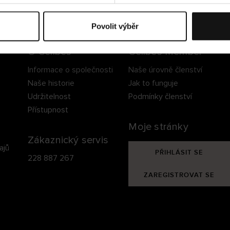
ezpečné doručení
Bezpečná platba
60 dní právo na vrá
Povolit výběr
O Cellbes
Cellbes Member
Informace o společnosti
Naše úrovně členství
Naše historie
Jak to funguje
Udržitelnost
Podmínky členství
Přístupnost
Moje stránky
Zákaznický servis
ajů
PŘIHLÁSIT SE
228 887 267
ZAREGISTROVAT SE