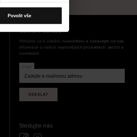
cení
Povolit vše
Buďte v obraze
Přihlaste se k odběru newsletteru a získávejte od nás
informace o našich nejnovějších produktech, akcích a
novinkách.
E-mail
ODESLAT
Sledujte nás