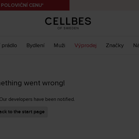
 POLOVIČNÍ CENU*
 prádlo
Bydlení
Muži
Výprodej
Značky
Ná
ething went wrong!
 Our developers have been notified.
ck to the start page