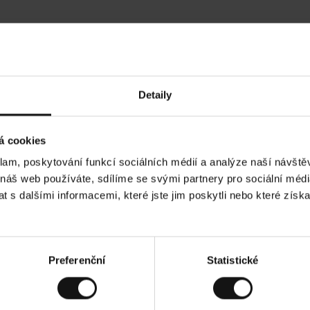
Hodnocení našich zákazníků
Detaily
•
Ines P
•
05.08.2026
05.
O
KUPUJÍCÍ
á cookies
v
ě
16.07.2026
ř
e
klam, poskytování funkcí sociálních médií a analýze naší návšt
n
ý
í je obvykle velmi rychlé - do 5 pracovních dnů,
z
Vynikající kvalit
 náš web používáte, sdílíme se svými partnery pro sociální média
á
 zboží je nekonečný příběh smutku - může trvat až
k
a
ích dnů.
 s dalšími informacemi, které jste jim poskytli nebo které získa
z
n
í
k
d. Zobrazit původní verzi.
Toto je překlad. Zobr
Preferenční
Statistické