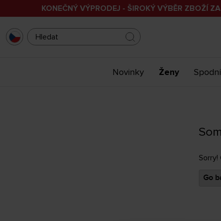
KONEČNÝ VÝPRODEJ - ŠIROKÝ VÝBĚR ZBOŽÍ ZA
Novinky
Ženy
Spodní
Som
Sorry!
Go ba