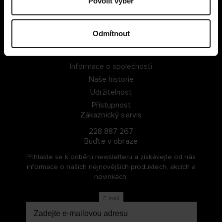
Povolit výběr
PŘIHLÁSIT SE
Odmítnout
ZAREGISTROVAT SE
O Cellbes
Informace o společnosti
Naše historie
Udržitelnost
Přístupnost
Zákaznický servis
228 887 267
Buďte v obraze
Přihlaste se k odběru newsletteru a získávejte od nás
informace o našich nejnovějších produktech, akcích a
novinkách.
E-mail