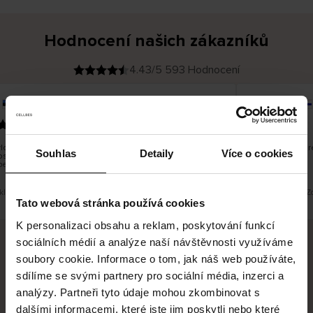
Hodnocení našich zákazníků
4.43/5 593 Hodnocení
Kristiina T
O
KUPUJÍCÍ
06.08.2026
v
ě
22.07.2026
ř
e
n
ý
z
á
lo dobré, ale je škoda, že si nemůžete vybrat kurýrní
Všechno dobré
k
Souhlas
Detaily
Více o cookies
st. Nedoručujete do balíkomatů DPD a Unisend, což
a
z
pe hodilo do místa vašeho bydliště.
n
í
k
eklad. Zobrazit původní verzi.
Toto je překlad. Z
Tato webová stránka používá cookies
K personalizaci obsahu a reklam, poskytování funkcí
sociálních médií a analýze naší návštěvnosti využíváme
soubory cookie. Informace o tom, jak náš web používáte,
Bezpečné doručení
Bezpečná platba
sdílíme se svými partnery pro sociální média, inzerci a
analýzy. Partneři tyto údaje mohou zkombinovat s
60 dní právo na vrácení
dalšími informacemi, které jste jim poskytli nebo které