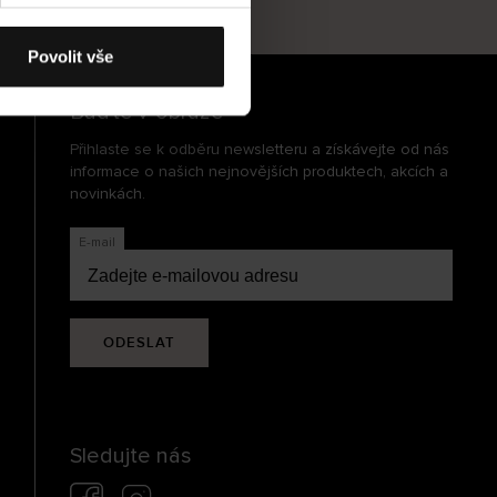
cení
Povolit vše
Buďte v obraze
Přihlaste se k odběru newsletteru a získávejte od nás
informace o našich nejnovějších produktech, akcích a
novinkách.
E-mail
ODESLAT
Sledujte nás