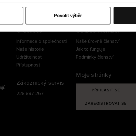
ezpečné doručení
Bezpečná platba
60 dní právo na vrá
Povolit výběr
O Cellbes
Cellbes Member
Informace o společnosti
Naše úrovně členství
Naše historie
Jak to funguje
Udržitelnost
Podmínky členství
Přístupnost
Moje stránky
Zákaznický servis
ajů
PŘIHLÁSIT SE
228 887 267
ZAREGISTROVAT SE