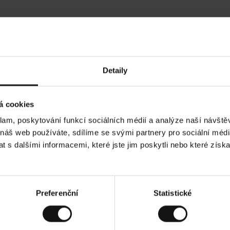
Hodnocení našich zákazníků
Detaily
•
Ines P
•
05.08.2026
05
O
KUPUJÍCÍ
á cookies
v
ě
16.07.2026
ř
e
klam, poskytování funkcí sociálních médií a analýze naší návšt
n
ý
í je obvykle velmi rychlé - do 5 pracovních dnů,
z
Vynikající kvalit
 náš web používáte, sdílíme se svými partnery pro sociální média
á
 zboží je nekonečný příběh smutku - může trvat až
k
a
ích dnů.
 s dalšími informacemi, které jste jim poskytli nebo které získa
z
n
í
k
ad. Zobrazit původní verzi.
Toto je překlad. Zobr
Preferenční
Statistické