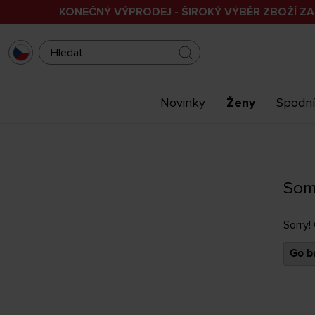
KONEČNÝ VÝPRODEJ - ŠIROKÝ VÝBĚR ZBOŽÍ ZA
Novinky
Ženy
Spodní
Som
Sorry!
Go ba