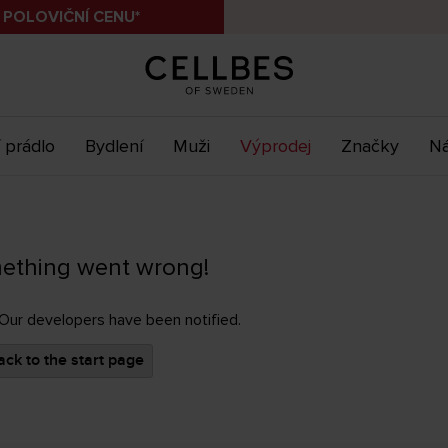
 POLOVIČNÍ CENU*
 prádlo
Bydlení
Muži
Výprodej
Značky
Ná
ething went wrong!
 Our developers have been notified.
ck to the start page