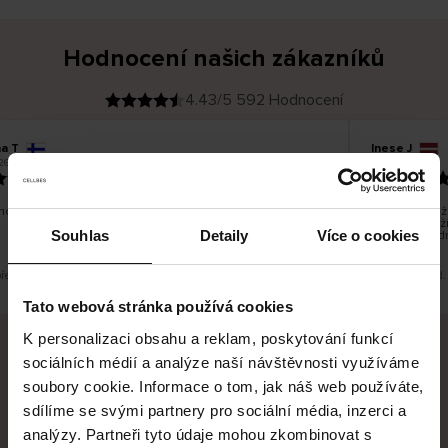
Hodnocení našich zákazníků
4.43/5 592 Hodnocení
na T
Inese J
O
KUPUJÍCÍ
26
05.08.2026
v
ě
19.07.2026
ř
e
n
ý
z
á
no dobré a dobré
Dodání zboží 
k
a
vrácení zboží
z
Souhlas
Detaily
Více o cookies
pracovních d
n
í
k
překlad. Zobrazit původní verzi.
Toto je překlad.
Tato webová stránka používá cookies
K personalizaci obsahu a reklam, poskytování funkcí
sociálních médií a analýze naší návštěvnosti využíváme
Bezpečné doručení
Bezpečná platba
soubory cookie. Informace o tom, jak náš web používáte,
sdílíme se svými partnery pro sociální média, inzerci a
60 dní právo na vrácení
analýzy. Partneři tyto údaje mohou zkombinovat s