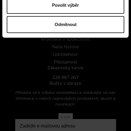
Povolit výběr
PŘIHLÁSIT SE
ZAREGISTROVAT SE
Odmítnout
O Cellbes
Informace o společnosti
Naše historie
Udržitelnost
Přístupnost
Zákaznický servis
228 887 267
Buďte v obraze
Přihlaste se k odběru newsletteru a získávejte od nás
informace o našich nejnovějších produktech, akcích a
novinkách.
E-mail