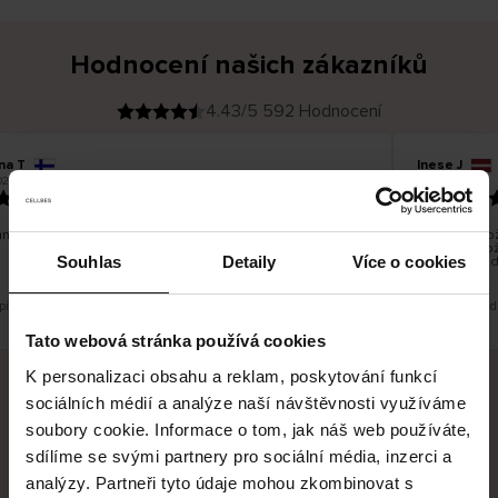
Hodnocení našich zákazníků
4.43/5 592 Hodnocení
na T
Inese J
O
KUPUJÍCÍ
026
05.08.2026
v
ě
19.07.2026
ř
e
n
ý
z
á
no dobré a dobré
Dodání zboží
k
a
vrácení zbož
z
Souhlas
Detaily
Více o cookies
pracovních d
n
í
k
 překlad. Zobrazit původní verzi.
Toto je překlad
Tato webová stránka používá cookies
K personalizaci obsahu a reklam, poskytování funkcí
sociálních médií a analýze naší návštěvnosti využíváme
Bezpečné doručení
Bezpečná platba
soubory cookie. Informace o tom, jak náš web používáte,
sdílíme se svými partnery pro sociální média, inzerci a
60 dní právo na vrácení
analýzy. Partneři tyto údaje mohou zkombinovat s