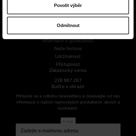
Povolit výběr
PŘIHLÁSIT SE
ZAREGISTROVAT SE
Odmítnout
O Cellbes
Informace o společnosti
Naše historie
Udržitelnost
Přístupnost
Zákaznický servis
228 887 267
Buďte v obraze
Přihlaste se k odběru newsletteru a získávejte od nás
informace o našich nejnovějších produktech, akcích a
novinkách.
E-mail