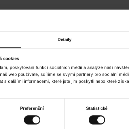
Hodnocení našich zákazníků
Detaily
•
Ines P
•
05.08.2026
05
O
KUPUJÍCÍ
á cookies
v
ě
16.07.2026
ř
e
klam, poskytování funkcí sociálních médií a analýze naší návšt
n
ý
í je obvykle velmi rychlé - do 5 pracovních dnů,
z
Vynikající kvalit
 náš web používáte, sdílíme se svými partnery pro sociální média
á
í zboží je nekonečný příběh smutku - může trvat až
k
a
ích dnů.
 s dalšími informacemi, které jste jim poskytli nebo které získa
z
n
í
k
ad. Zobrazit původní verzi.
Toto je překlad. Zobr
Preferenční
Statistické