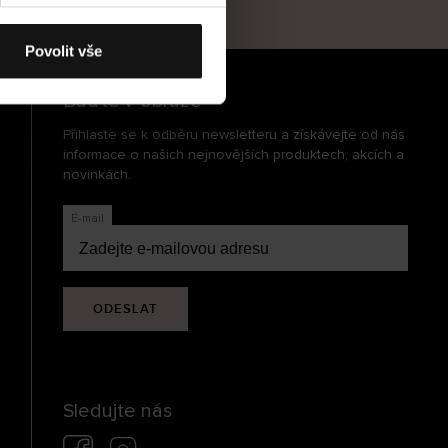
cení
Povolit vše
Buďte v obraze
Přihlaste se k odběru newsletteru a získávejte od nás
informace o našich nejnovějších produktech, akcích a
novinkách.
E-mail
ODESLAT
Sledujte nás