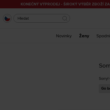
KONEČNÝ VÝPRODEJ - ŠIROKÝ VÝBĚR ZBOŽÍ ZA
Novinky
Ženy
Spodní
Som
Sorry!
Go ba