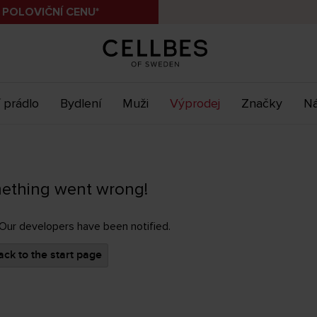
 POLOVIČNÍ CENU*
 prádlo
Bydlení
Muži
Výprodej
Značky
Ná
ething went wrong!
 Our developers have been notified.
ck to the start page