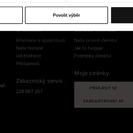
ezpečné doručení
Bezpečná platba
60 dní právo na vrá
Povolit výběr
O Cellbes
Cellbes Member
Informace o společnosti
Naše úrovně členství
Naše historie
Jak to funguje
Udržitelnost
Podmínky členství
Přístupnost
Moje stránky
Zákaznický servis
ajů
PŘIHLÁSIT SE
228 887 267
ZAREGISTROVAT SE