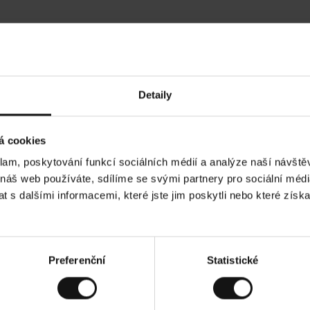
Hodnocení našich zákazníků
Detaily
•
Ines P
•
05.08.2026
05
O
KUPUJÍCÍ
á cookies
v
ě
16.07.2026
ř
e
klam, poskytování funkcí sociálních médií a analýze naší návšt
n
ý
ží je obvykle velmi rychlé - do 5 pracovních dnů,
z
Vynikající kvalit
 náš web používáte, sdílíme se svými partnery pro sociální média
á
í zboží je nekonečný příběh smutku - může trvat až
k
a
ích dnů.
 s dalšími informacemi, které jste jim poskytli nebo které získa
z
n
í
k
ad. Zobrazit původní verzi.
Toto je překlad. Zobr
Preferenční
Statistické