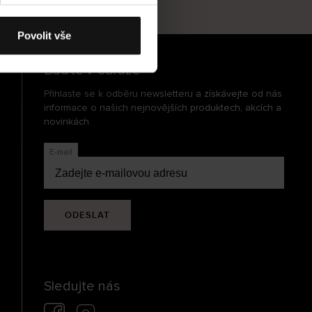
cení
Povolit vše
Buďte v obraze
Přihlaste se k odběru newsletteru a získávejte od nás
informace o našich nejnovějších produktech, akcích a
novinkách.
E-mail
ODESLAT
Sledujte nás