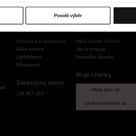
ezpečné doručení
Bezpečná platba
60 dní právo na vrá
Povolit výběr
O Cellbes
Cellbes Member
Informace o společnosti
Naše úrovně členství
Naše historie
Jak to funguje
Udržitelnost
Podmínky členství
Přístupnost
Moje stránky
Zákaznický servis
ajů
PŘIHLÁSIT SE
228 887 267
ZAREGISTROVAT SE