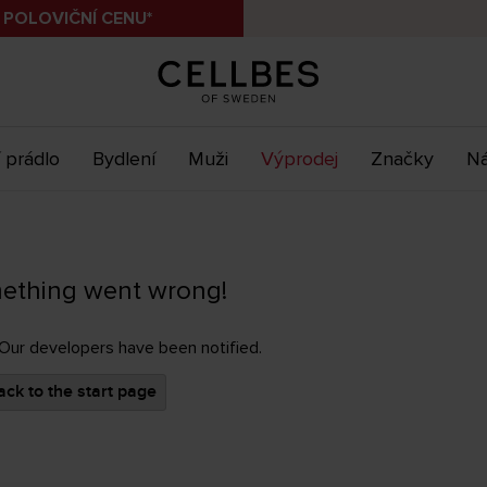
 POLOVIČNÍ CENU*
 prádlo
Bydlení
Muži
Výprodej
Značky
Ná
ething went wrong!
 Our developers have been notified.
ck to the start page