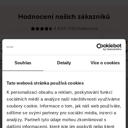
Hodnocení našich zákazníků
4.43/5 591 Hodnocení
 J
Ines P
O
KUPUJÍCÍ
05.08.2026
2026
v
ě
16.07.2026
ř
e
n
ý
z
á
ní zboží je obvykle velmi rychlé - do 5 pracovních dnů, ale
Vynikající 
k
Souhlas
Detaily
Více o cookies
ení zboží je nekonečný příběh smutku - může trvat až 20
a
z
ovních dnů.
n
í
k
e překlad. Zobrazit původní verzi.
Toto je překl
Tato webová stránka používá cookies
K personalizaci obsahu a reklam, poskytování funkcí
sociálních médií a analýze naší návštěvnosti využíváme
soubory cookie. Informace o tom, jak náš web používáte,
Bezpečné doručení
Bezpečná platba
sdílíme se svými partnery pro sociální média, inzerci a
analýzy. Partneři tyto údaje mohou zkombinovat s
60 dní právo na vrácení
dalšími informacemi, které jste jim poskytli nebo které