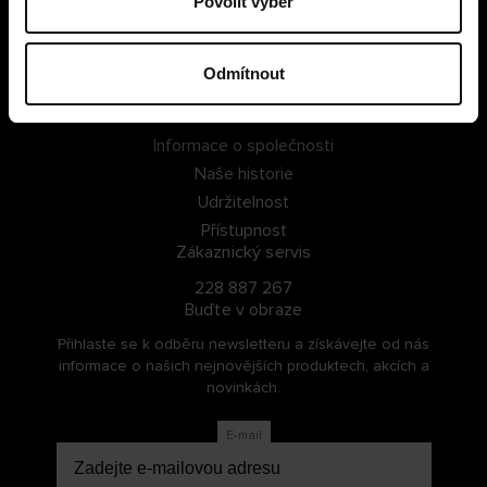
Povolit výběr
PŘIHLÁSIT SE
Odmítnout
ZAREGISTROVAT SE
O Cellbes
Informace o společnosti
Naše historie
Udržitelnost
Přístupnost
Zákaznický servis
228 887 267
Buďte v obraze
Přihlaste se k odběru newsletteru a získávejte od nás
informace o našich nejnovějších produktech, akcích a
novinkách.
E-mail