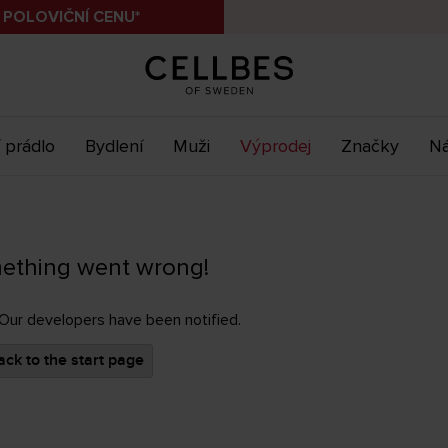
 POLOVIČNÍ CENU*
 prádlo
Bydlení
Muži
Výprodej
Značky
Ná
ething went wrong!
 Our developers have been notified.
ck to the start page