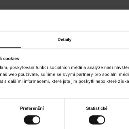
Hodnocení našich zákazníků
Detaily
•
Ines P
•
05.08.2026
05
O
KUPUJÍCÍ
á cookies
v
ě
16.07.2026
ř
e
klam, poskytování funkcí sociálních médií a analýze naší návšt
n
ý
í je obvykle velmi rychlé - do 5 pracovních dnů,
z
Vynikající kvalit
 náš web používáte, sdílíme se svými partnery pro sociální média
á
 zboží je nekonečný příběh smutku - může trvat až
k
a
ích dnů.
 s dalšími informacemi, které jste jim poskytli nebo které získa
z
n
í
k
ad. Zobrazit původní verzi.
Toto je překlad. Zobr
Preferenční
Statistické