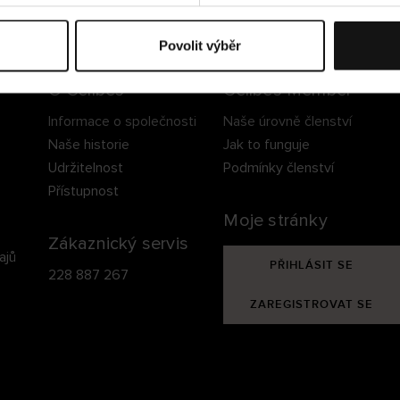
ezpečné doručení
Bezpečná platba
60 dní právo na vrá
Povolit výběr
O Cellbes
Cellbes Member
Informace o společnosti
Naše úrovně členství
Naše historie
Jak to funguje
Udržitelnost
Podmínky členství
Přístupnost
Moje stránky
Zákaznický servis
ajů
PŘIHLÁSIT SE
228 887 267
ZAREGISTROVAT SE