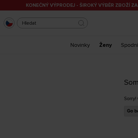
KONEČNÝ VÝPRODEJ - ŠIROKÝ VÝBĚR ZBOŽÍ ZA
Novinky
Ženy
Spodní
Som
Sorry!
Go ba