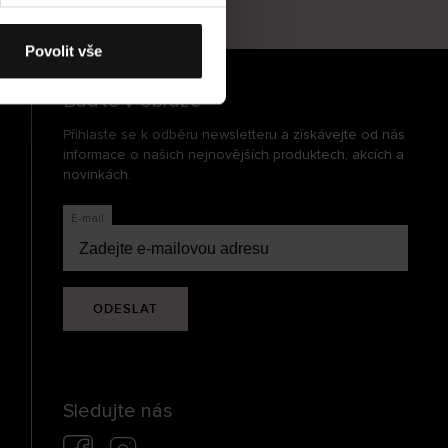
cení
Povolit vše
Buďte v obraze
Přihlaste se k odběru newsletteru a získávejte od nás
informace o našich nejnovějších produktech, akcích a
novinkách.
E-mail
ODESLAT
Sledujte nás