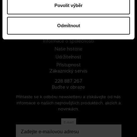
Povolit výběr
PŘIHLÁSIT SE
ZAREGISTROVAT SE
Odmítnout
O Cellbes
Informace o společnosti
Naše historie
Udržitelnost
Přístupnost
Zákaznický servis
228 887 267
Buďte v obraze
Přihlaste se k odběru newsletteru a získávejte od nás
informace o našich nejnovějších produktech, akcích a
novinkách.
E-mail