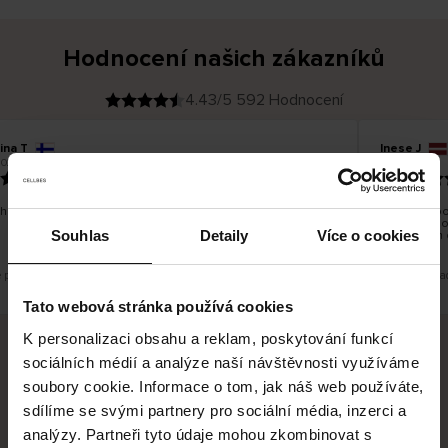
Hodnocení našich zákazníků
4.43/5 592 Hodnocení
ina T
Inese J
O
KUPUJÍCÍ
2026
05.08.2026
v
ě
19.07.2026
ř
e
n
ý
z
á
hno dobré a dobré
Dodání zbož
k
a
vrácení zbo
z
Souhlas
Detaily
Více o cookies
pracovních 
n
í
k
e překlad. Zobrazit původní verzi.
Toto je překla
Tato webová stránka používá cookies
K personalizaci obsahu a reklam, poskytování funkcí
sociálních médií a analýze naší návštěvnosti využíváme
Bezpečné doručení
Bezpečná platba
soubory cookie. Informace o tom, jak náš web používáte,
sdílíme se svými partnery pro sociální média, inzerci a
60 dní právo na vrácení
analýzy. Partneři tyto údaje mohou zkombinovat s