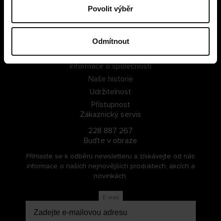
Povolit výběr
PŘIHLÁSIT SE
ZAREGISTROVAT SE
Odmítnout
O Cellbes
Informace o společnosti
Naše historie
Udržitelnost
Přístupnost
Zákaznický servis
228 887 267
Buďte v obraze
Přihlaste se k odběru newsletteru a získávejte od nás
informace o našich nejnovějších produktech, akcích a
novinkách.
E-mail