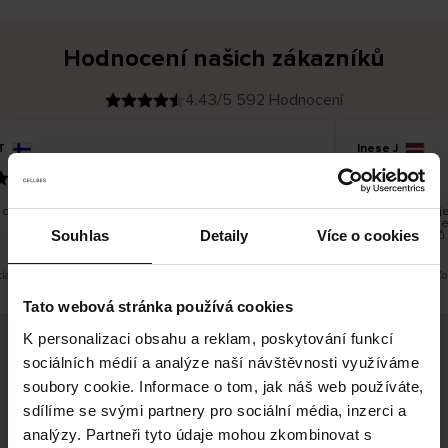
Hodnocení našich zákazníků
4.43/5 592 Hodnocení
T
Inese J
O
KUPUJÍCÍ
05.08.2026
v
ě
19.07.2026
ř
e
n
ý
z
á
dobré a dobré
Dodání zboží je 
k
a
vrácení zboží j
z
Souhlas
Detaily
Více o cookies
pracovních dnů.
n
í
k
klad. Zobrazit původní verzi.
Toto je překlad. Zo
Tato webová stránka používá cookies
K personalizaci obsahu a reklam, poskytování funkcí
sociálních médií a analýze naší návštěvnosti využíváme
Bezpečné doručení
Bezpečná platba
soubory cookie. Informace o tom, jak náš web používáte,
sdílíme se svými partnery pro sociální média, inzerci a
60 dní právo na vrácení
analýzy. Partneři tyto údaje mohou zkombinovat s