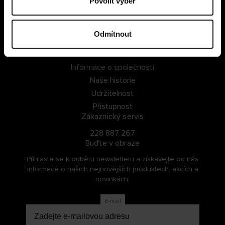
Povolit výběr
PŘIHLÁSIT SE
Odmítnout
ZAREGISTROVAT SE
O Cellbes
Informace o společnosti
Naše historie
Udržitelnost
Přístupnost
Zákaznický servis
228 887 267
Buďte v obraze
Přihlaste se k odběru newsletteru a získávejte od nás
informace o našich nejnovějších produktech, akcích a
novinkách.
E-mail