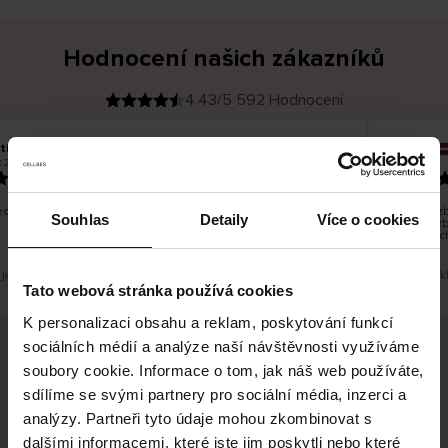
Hodnocení našich zákazníků
4.43/5 592 Hodnocení
tiina T
Inese J
O
KUPUJÍCÍ
8.2026
05.08.2026
v
ě
19.07.2026
ř
e
n
ý
z
á
chno dobré a dobré
Dodání zbo
k
Souhlas
Detaily
Více o cookies
a
vrácení z
z
pracovníc
n
í
k
 je překlad. Zobrazit původní verzi.
Toto je přek
Tato webová stránka používá cookies
K personalizaci obsahu a reklam, poskytování funkcí
sociálních médií a analýze naší návštěvnosti využíváme
soubory cookie. Informace o tom, jak náš web používáte,
Bezpečné doručení
Bezpečná platba
sdílíme se svými partnery pro sociální média, inzerci a
analýzy. Partneři tyto údaje mohou zkombinovat s
60 dní právo na vrácení
dalšími informacemi, které jste jim poskytli nebo které