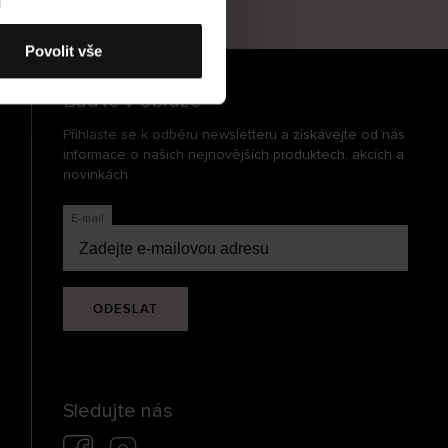
cení
Povolit vše
Buďte v obraze
Přihlaste se k odběru newsletteru a získávejte od nás
informace o našich nejnovějších produktech, akcích a
novinkách.
E-mail
ODESLAT
Sledujte nás