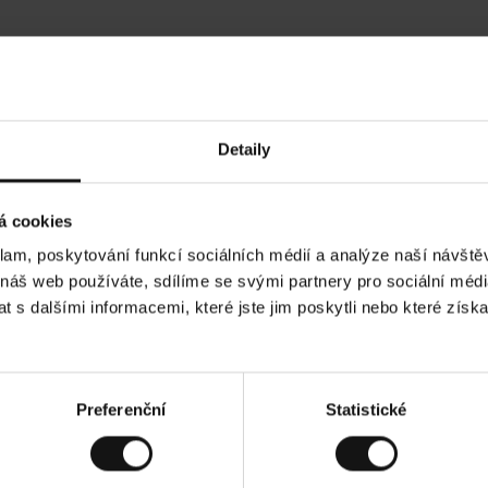
Hodnocení našich zákazníků
Detaily
•
Ines P
•
05.08.2026
05.
O
KUPUJÍCÍ
á cookies
v
ě
16.07.2026
ř
e
klam, poskytování funkcí sociálních médií a analýze naší návšt
n
ý
í je obvykle velmi rychlé - do 5 pracovních dnů,
z
Vynikající kvalita
 náš web používáte, sdílíme se svými partnery pro sociální média
á
 zboží je nekonečný příběh smutku - může trvat až
k
a
ích dnů.
 s dalšími informacemi, které jste jim poskytli nebo které získa
z
n
í
k
d. Zobrazit původní verzi.
Toto je překlad. Zobra
Preferenční
Statistické