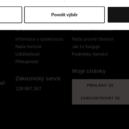
ezpečné doručení
Bezpečná platba
60 dní právo na vrá
Povolit výběr
O Cellbes
Cellbes Member
Informace o společnosti
Naše úrovně členství
Naše historie
Jak to funguje
Udržitelnost
Podmínky členství
Přístupnost
Moje stránky
Zákaznický servis
ajů
PŘIHLÁSIT SE
228 887 267
ZAREGISTROVAT SE