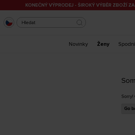
KONEČNÝ VÝPRODEJ - ŠIROKÝ VÝBĚR ZBOŽÍ ZA
Novinky
Ženy
Spodní
Som
Sorry!
Go ba