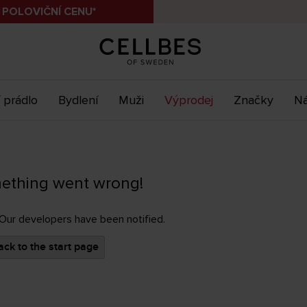
 POLOVIČNÍ CENU*
 prádlo
Bydlení
Muži
Výprodej
Značky
Ná
ething went wrong!
 Our developers have been notified.
ck to the start page