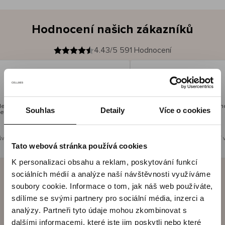
Hodnocení našich zákazníků
4.43/5 591 Hodnocení
Ines P
O
KUPUJÍCÍ
05.08.2026
v
ě
16.07.2026
ř
e
n
ý
z
á
 velmi rychlé - do 5 pracovních dnů, ale
Vynikající kvalita! A stále c
k
Souhlas
Detaily
Více o cookies
ečný příběh smutku - může trvat až 20
a
z
n
í
k
ůvodní verzi.
Toto je překlad. Zobrazit původní v
Tato webová stránka používá cookies
K personalizaci obsahu a reklam, poskytování funkcí
sociálních médií a analýze naší návštěvnosti využíváme
soubory cookie. Informace o tom, jak náš web používáte,
Bezpečné doručení
Bezpečná platba
sdílíme se svými partnery pro sociální média, inzerci a
analýzy. Partneři tyto údaje mohou zkombinovat s
60 dní právo na vrácení
dalšími informacemi, které jste jim poskytli nebo které