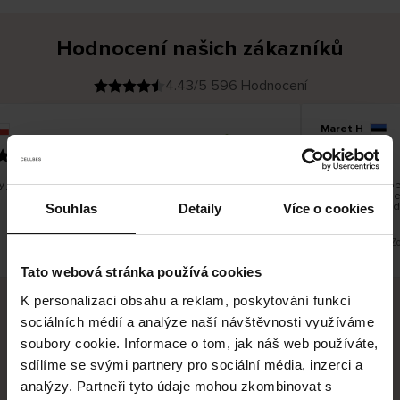
Hodnocení našich zákazníků
4.43/5 596 Hodnocení
Maret H
O
KUPUJÍCÍ
09.08.2026
v
ě
21.07.2026
ř
e
n
ý
z
á
y jsem spokojená. Pěkná kvalita, velikost odpovídá.
Zboží bylo dobr
k
a
společnost. Ne
z
by se lépe hodi
n
Souhlas
Detaily
Více o cookies
í
k
Toto je překlad. Z
Tato webová stránka používá cookies
K personalizaci obsahu a reklam, poskytování funkcí
sociálních médií a analýze naší návštěvnosti využíváme
Bezpečné doručení
Bezpečná platba
soubory cookie. Informace o tom, jak náš web používáte,
sdílíme se svými partnery pro sociální média, inzerci a
60 dní právo na vrácení
analýzy. Partneři tyto údaje mohou zkombinovat s