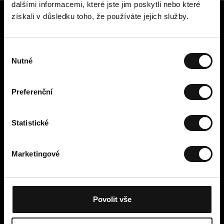
dalšími informacemi, které jste jim poskytli nebo které
získali v důsledku toho, že používáte jejich služby.
Zákaznický servis
Kontaktujte nás
V
Platba, poplatky, doručení a
Nutné
ý
vrácení
b
Snadné vrácení online
ě
Odstoupení od smlouvy
Preferenční
r
Obchodní podmínky
s
Zásady ochrany osobních údajů
o
Statistické
Cookies
u
Cellbes Member
h
Marketingové
Naše úrovně členství
l
Jak to funguje
a
Podmínky členství
s
u
Povolit vše
Moje stránky