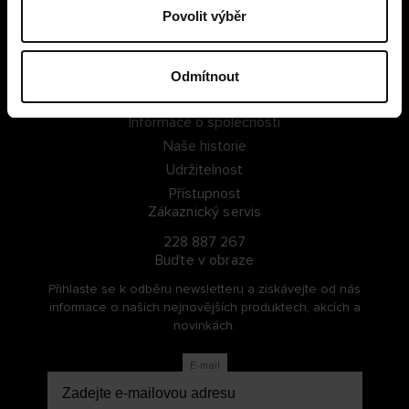
Povolit výběr
PŘIHLÁSIT SE
ZAREGISTROVAT SE
Odmítnout
O Cellbes
Informace o společnosti
Naše historie
Udržitelnost
Přístupnost
Zákaznický servis
228 887 267
Buďte v obraze
Přihlaste se k odběru newsletteru a získávejte od nás
informace o našich nejnovějších produktech, akcích a
novinkách.
E-mail