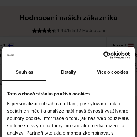
Hodnocení našich zákazníků
4.43/5 592 Hodnocení
na T
Inese J
O
KUPUJÍCÍ
26
05.08.2026
v
ě
19.07.2026
ř
e
n
ý
z
á
o dobré a dobré
Dodání zboží 
k
a
vrácení zboží
z
Souhlas
Detaily
Více o cookies
pracovních d
n
í
k
překlad. Zobrazit původní verzi.
Toto je překlad.
Tato webová stránka používá cookies
K personalizaci obsahu a reklam, poskytování funkcí
sociálních médií a analýze naší návštěvnosti využíváme
Bezpečné doručení
Bezpečná platba
soubory cookie. Informace o tom, jak náš web používáte,
sdílíme se svými partnery pro sociální média, inzerci a
60 dní právo na vrácení
analýzy. Partneři tyto údaje mohou zkombinovat s