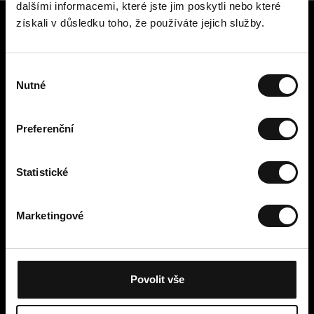
dalšími informacemi, které jste jim poskytli nebo které
získali v důsledku toho, že používáte jejich služby.
Zákaznický servis
Kontaktujte nás
V
Platba, poplatky, doručení a
Nutné
ý
vrácení
b
Snadné vrácení online
ě
Odstoupení od smlouvy
Preferenční
r
Obchodní podmínky
s
Zásady ochrany osobních údajů
o
Statistické
Cookies
u
Cellbes Member
h
Marketingové
Naše úrovně členství
l
Jak to funguje
a
Podmínky členství
s
u
Povolit vše
Moje stránky