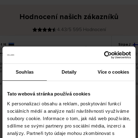
Hodnocení našich zákazníků
4.43/5 595 Hodnocení
t H
Sirpa J
O
KUPUJÍCÍ
2026
09.08.2026
v
ě
22.07.2026
ř
e
n
ý
z
á
í bylo dobré, ale je škoda, že si nemůžete vybrat kurýrní
S produkty
k
ečnost. Nedoručujete do balíkomatů DPD a Unisend, což
a
Legíny mi 
z
e lépe hodilo do místa vašeho bydliště.
n
Souhlas
Detaily
Více o cookies
í
k
je překlad. Zobrazit původní verzi.
Toto je překl
Tato webová stránka používá cookies
K personalizaci obsahu a reklam, poskytování funkcí
sociálních médií a analýze naší návštěvnosti využíváme
Bezpečné doručení
Bezpečná platba
soubory cookie. Informace o tom, jak náš web používáte,
sdílíme se svými partnery pro sociální média, inzerci a
60 dní právo na vrácení
analýzy. Partneři tyto údaje mohou zkombinovat s