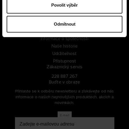
Povolit výběr
PŘIHLÁSIT SE
ZAREGISTROVAT SE
Odmítnout
O Cellbes
Informace o společnosti
Naše historie
Udržitelnost
Přístupnost
Zákaznický servis
228 887 267
Buďte v obraze
Přihlaste se k odběru newsletteru a získávejte od nás
informace o našich nejnovějších produktech, akcích a
novinkách.
E-mail