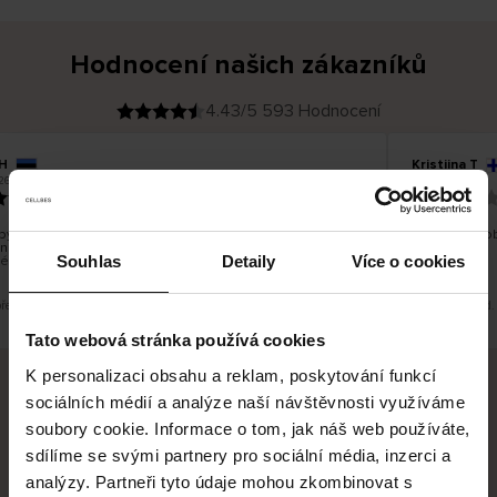
Hodnocení našich zákazníků
4.43/5 593 Hodnocení
H
Kristiina T
O
KUPUJÍCÍ
26
06.08.2026
v
ě
22.07.2026
ř
e
n
ý
z
á
ylo dobré, ale je škoda, že si nemůžete vybrat kurýrní
Všechno dob
k
nost. Nedoručujete do balíkomatů DPD a Unisend, což
a
z
Souhlas
Detaily
Více o cookies
lépe hodilo do místa vašeho bydliště.
n
í
k
překlad. Zobrazit původní verzi.
Toto je překlad.
Tato webová stránka používá cookies
K personalizaci obsahu a reklam, poskytování funkcí
sociálních médií a analýze naší návštěvnosti využíváme
Bezpečné doručení
Bezpečná platba
soubory cookie. Informace o tom, jak náš web používáte,
sdílíme se svými partnery pro sociální média, inzerci a
60 dní právo na vrácení
analýzy. Partneři tyto údaje mohou zkombinovat s