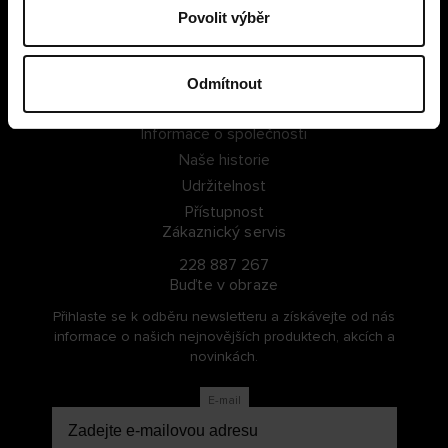
Povolit výběr
PŘIHLÁSIT SE
ZAREGISTROVAT SE
Odmítnout
O Cellbes
Informace o společnosti
Naše historie
Udržitelnost
Přístupnost
Zákaznický servis
228 887 267
Buďte v obraze
Přihlaste se k odběru newsletteru a získávejte od nás
informace o našich nejnovějších produktech, akcích a
novinkách.
E-mail