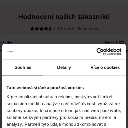
Hodnocení našich zákazníků
4.43/5 592 Hodnocení
a T
Inese J
O
KUPUJÍCÍ
6
05.08.2026
v
ě
19.07.2026
ř
e
n
ý
z
á
o dobré a dobré
Dodání zboží j
k
a
vrácení zboží
z
Souhlas
Detaily
Více o cookies
pracovních dn
n
í
k
řeklad. Zobrazit původní verzi.
Toto je překlad.
Tato webová stránka používá cookies
K personalizaci obsahu a reklam, poskytování funkcí
sociálních médií a analýze naší návštěvnosti využíváme
Bezpečné doručení
Bezpečná platba
soubory cookie. Informace o tom, jak náš web používáte,
sdílíme se svými partnery pro sociální média, inzerci a
60 dní právo na vrácení
analýzy. Partneři tyto údaje mohou zkombinovat s