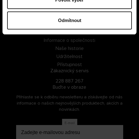
PŘIHLÁSIT SE
Odmítnout
ZAREGISTROVAT SE
O Cellbes
Informace o společnosti
Naše historie
Udržitelnost
Přístupnost
Zákaznický servis
228 887 267
Buďte v obraze
Přihlaste se k odběru newsletteru a získávejte od nás
informace o našich nejnovějších produktech, akcích a
novinkách.
E-mail