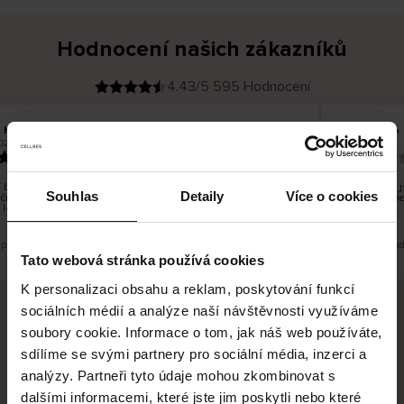
Hodnocení našich zákazníků
4.43/5 595 Hodnocení
 H
Sirpa J
O
KUPUJÍCÍ
026
09.08.2026
v
ě
22.07.2026
ř
e
n
ý
z
á
 bylo dobré, ale je škoda, že si nemůžete vybrat kurýrní
S produkty j
k
Souhlas
Detaily
Více o cookies
čnost. Nedoručujete do balíkomatů DPD a Unisend, což
a
Legíny mi p
z
 lépe hodilo do místa vašeho bydliště.
n
í
k
 překlad. Zobrazit původní verzi.
Toto je překlad
Tato webová stránka používá cookies
K personalizaci obsahu a reklam, poskytování funkcí
sociálních médií a analýze naší návštěvnosti využíváme
soubory cookie. Informace o tom, jak náš web používáte,
Bezpečné doručení
Bezpečná platba
sdílíme se svými partnery pro sociální média, inzerci a
analýzy. Partneři tyto údaje mohou zkombinovat s
60 dní právo na vrácení
dalšími informacemi, které jste jim poskytli nebo které