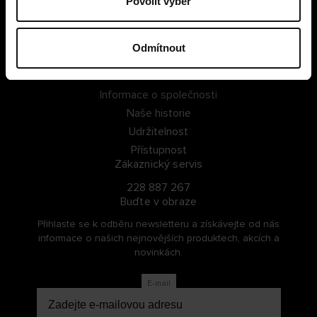
Povolit výběr
PŘIHLÁSIT SE
Odmítnout
ZAREGISTROVAT SE
O Cellbes
Informace o společnosti
Naše historie
Udržitelnost
Přístupnost
Zákaznický servis
228 887 267
Buďte v obraze
Přihlaste se k odběru newsletteru a získávejte od nás
informace o našich nejnovějších produktech, akcích a
novinkách.
E-mail