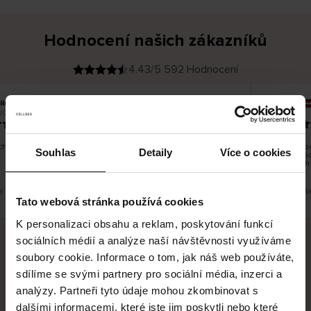
Hodnocení našich zákazníků
4.43/5 592 Hodnocení
iina T
Inese J
O
KUPUJÍCÍ
2026
05.08.2026
v
ě
19.07.2026
ř
e
n
ý
z
á
hno dobré a dobré
Dodání zbož
k
Souhlas
Detaily
Více o cookies
a
vrácení zbo
z
pracovních
n
í
k
e překlad. Zobrazit původní verzi.
Toto je překl
Tato webová stránka používá cookies
K personalizaci obsahu a reklam, poskytování funkcí
sociálních médií a analýze naší návštěvnosti využíváme
soubory cookie. Informace o tom, jak náš web používáte,
Bezpečné doručení
Bezpečná platba
sdílíme se svými partnery pro sociální média, inzerci a
analýzy. Partneři tyto údaje mohou zkombinovat s
60 dní právo na vrácení
dalšími informacemi, které jste jim poskytli nebo které