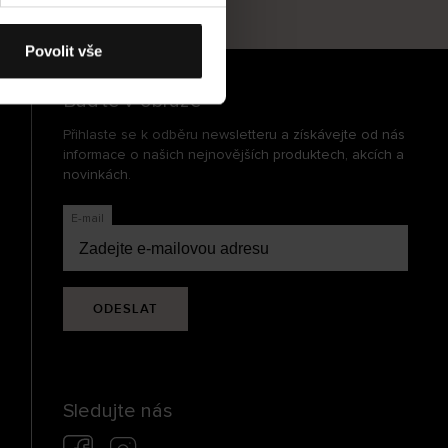
cení
Povolit vše
Buďte v obraze
Přihlaste se k odběru newsletteru a získávejte od nás
informace o našich nejnovějších produktech, akcích a
novinkách.
E-mail
ODESLAT
Sledujte nás