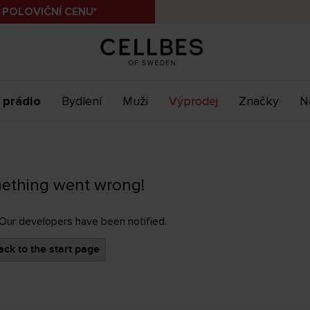
 POLOVIČNÍ CENU*
 prádlo
Bydlení
Muži
Výprodej
Značky
N
ething went wrong!
 Our developers have been notified.
ck to the start page