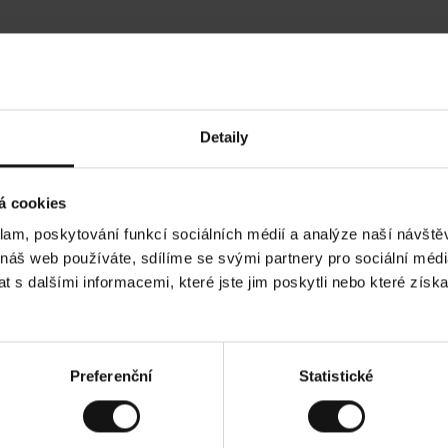
Hodnocení našich zákazníků
Detaily
•
Ines P
•
05.08.2026
05.
O
KUPUJÍCÍ
á cookies
v
ě
16.07.2026
ř
e
klam, poskytování funkcí sociálních médií a analýze naší návšt
n
ý
 je obvykle velmi rychlé - do 5 pracovních dnů,
z
Vynikající kvalita
 náš web používáte, sdílíme se svými partnery pro sociální média
á
zboží je nekonečný příběh smutku - může trvat až
k
a
ch dnů.
 s dalšími informacemi, které jste jim poskytli nebo které získa
z
n
í
k
. Zobrazit původní verzi.
Toto je překlad. Zobraz
Preferenční
Statistické