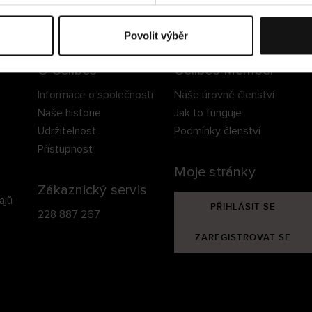
ezpečné doručení
Bezpečná platba
60 dní právo na vrá
Povolit výběr
O Cellbes
Cellbes Member
Informace o společnosti
Naše úrovně členství
Naše historie
Jak to funguje
Udržitelnost
Podmínky členství
Přístupnost
Moje stránky
Zákaznický servis
ajů
PŘIHLÁSIT SE
228 887 267
ZAREGISTROVAT SE