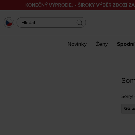
KONEČNÝ VÝPRODEJ - ŠIROKÝ VÝBĚR ZBOŽÍ ZA
Novinky
Ženy
Spodní
Som
Sorry!
Go ba