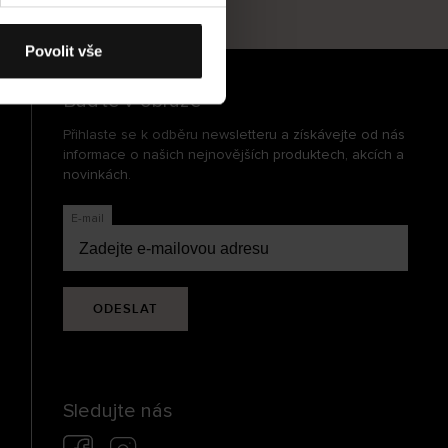
cení
Povolit vše
Buďte v obraze
Přihlaste se k odběru newsletteru a získávejte od nás
informace o našich nejnovějších produktech, akcích a
novinkách.
E-mail
ODESLAT
Sledujte nás