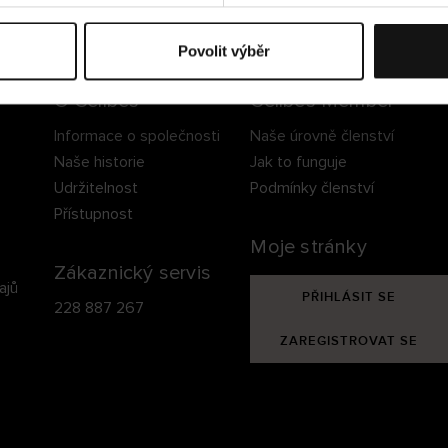
ezpečné doručení
Bezpečná platba
60 dní právo na vrá
Povolit výběr
O Cellbes
Cellbes Member
Informace o společnosti
Naše úrovně členství
Naše historie
Jak to funguje
Udržitelnost
Podmínky členství
Přístupnost
Moje stránky
Zákaznický servis
ajů
PŘIHLÁSIT SE
228 887 267
ZAREGISTROVAT SE