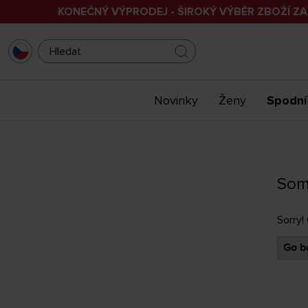
KONEČNÝ VÝPRODEJ - ŠIROKÝ VÝBĚR ZBOŽÍ ZA
Novinky
Ženy
Spodní
Som
Sorry!
Go ba