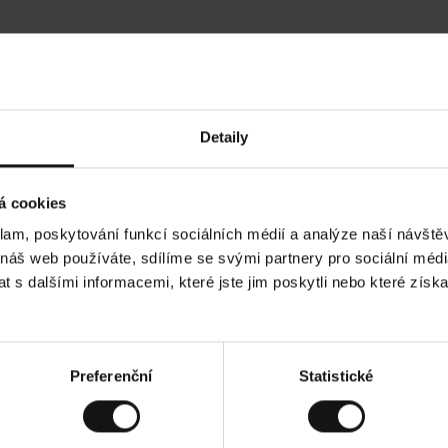
Hodnocení našich zákazníků
Detaily
•
Ines P
•
05.08.2026
05.
O
KUPUJÍCÍ
á cookies
v
ě
16.07.2026
ř
e
klam, poskytování funkcí sociálních médií a analýze naší návšt
n
ý
í je obvykle velmi rychlé - do 5 pracovních dnů,
z
Vynikající kvalit
 náš web používáte, sdílíme se svými partnery pro sociální média
á
 zboží je nekonečný příběh smutku - může trvat až
k
a
ích dnů.
 s dalšími informacemi, které jste jim poskytli nebo které získa
z
n
í
k
d. Zobrazit původní verzi.
Toto je překlad. Zobr
Preferenční
Statistické