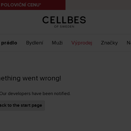
 POLOVIČNÍ CENU*
 prádlo
Bydlení
Muži
Výprodej
Značky
N
ething went wrong!
 Our developers have been notified.
ck to the start page