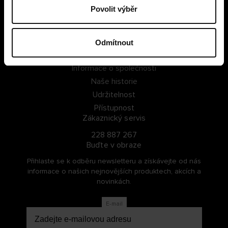
Povolit výběr
PŘIHLÁSIT SE
ZAREGISTROVAT SE
Odmítnout
O Cellbes
Informace o společnosti
Naše historie
Udržitelnost
Přístupnost
Zákaznický servis
228 887 267
Buďte v obraze
Přihlaste se k odběru newsletteru a získávejte od nás
informace o našich nejnovějších produktech, akcích a
novinkách.
E-mail