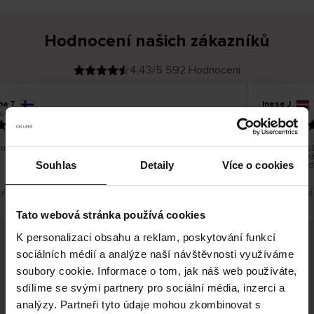
Hodnocení našich zákazníků
4.43/5 592 Hodnocení
na T
Inese J
O
KUPUJÍCÍ
26
05.08.2026
v
ě
19.07.2026
ř
e
n
ý
z
á
no dobré a dobré
Dodání zboží
k
a
vrácení zbož
z
Souhlas
Detaily
Více o cookies
pracovních d
n
í
k
 překlad. Zobrazit původní verzi.
Toto je překlad
Tato webová stránka používá cookies
K personalizaci obsahu a reklam, poskytování funkcí
sociálních médií a analýze naší návštěvnosti využíváme
Bezpečné doručení
Bezpečná platba
soubory cookie. Informace o tom, jak náš web používáte,
sdílíme se svými partnery pro sociální média, inzerci a
60 dní právo na vrácení
analýzy. Partneři tyto údaje mohou zkombinovat s