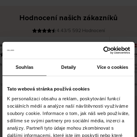
Hodnocení našich zákazníků
4.43/5 592 Hodnocení
ina T
Inese J
O
KUPUJÍCÍ
2026
05.08.2026
v
ě
19.07.2026
ř
e
n
ý
z
á
hno dobré a dobré
Dodání zbož
k
Souhlas
Detaily
Více o cookies
a
vrácení zbo
z
pracovních 
n
í
k
e překlad. Zobrazit původní verzi.
Toto je překla
Tato webová stránka používá cookies
K personalizaci obsahu a reklam, poskytování funkcí
sociálních médií a analýze naší návštěvnosti využíváme
soubory cookie. Informace o tom, jak náš web používáte,
Bezpečné doručení
Bezpečná platba
sdílíme se svými partnery pro sociální média, inzerci a
analýzy. Partneři tyto údaje mohou zkombinovat s
60 dní právo na vrácení
dalšími informacemi, které jste jim poskytli nebo které