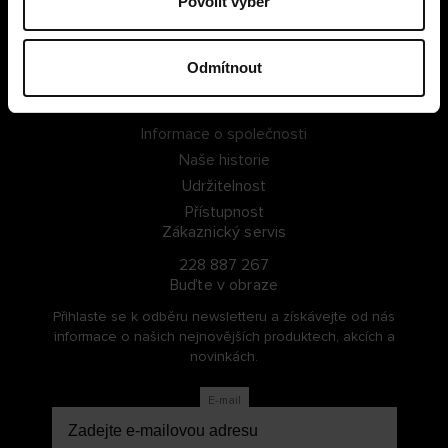
Povolit výběr
PŘIHLÁSIT SE
Odmítnout
ZAREGISTROVAT SE
O Cellbes
Informace o společnosti
Naše historie
Udržitelnost
Přístupnost
Zákaznický servis
228 887 267
Buďte v obraze
Přihlaste se k odběru newsletteru a získávejte od nás
informace o našich nejnovějších produktech, akcích a
novinkách.
E-mail