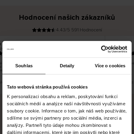
Hodnocení našich zákazníků
4.43/5 591 Hodnocení
Ines P
O
KUPUJÍCÍ
05.08.2026
26
v
ě
16.07.2026
ř
e
n
ý
z
á
 zboží je obvykle velmi rychlé - do 5 pracovních dnů, ale
Vynikající kv
k
Souhlas
Detaily
Více o cookies
í zboží je nekonečný příběh smutku - může trvat až 20
a
z
ních dnů.
n
í
k
překlad. Zobrazit původní verzi.
Toto je překlad
Tato webová stránka používá cookies
K personalizaci obsahu a reklam, poskytování funkcí
sociálních médií a analýze naší návštěvnosti využíváme
soubory cookie. Informace o tom, jak náš web používáte,
Bezpečné doručení
Bezpečná platba
sdílíme se svými partnery pro sociální média, inzerci a
analýzy. Partneři tyto údaje mohou zkombinovat s
60 dní právo na vrácení
dalšími informacemi, které jste jim poskytli nebo které