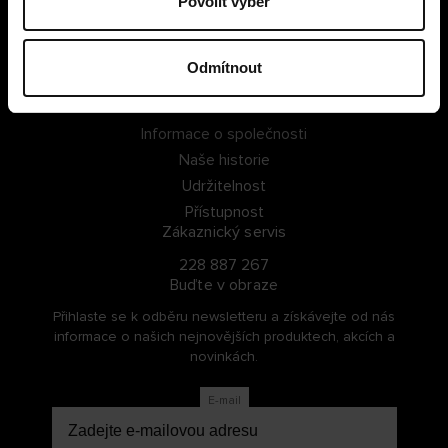
Povolit výběr
PŘIHLÁSIT SE
Odmítnout
ZAREGISTROVAT SE
O Cellbes
Informace o společnosti
Naše historie
Udržitelnost
Přístupnost
Zákaznický servis
228 887 267
Buďte v obraze
Přihlaste se k odběru newsletteru a získávejte od nás
informace o našich nejnovějších produktech, akcích a
novinkách.
E-mail