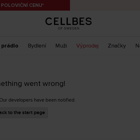
 POLOVIČNÍ CENU*
 prádlo
Bydlení
Muži
Výprodej
Značky
N
ething went wrong!
 Our developers have been notified.
ck to the start page