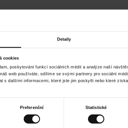
Hodnocení našich zákazníků
Detaily
•
Ines P
•
05.08.2026
05.
O
KUPUJÍCÍ
á cookies
v
ě
16.07.2026
ř
e
klam, poskytování funkcí sociálních médií a analýze naší návšt
n
ý
 je obvykle velmi rychlé - do 5 pracovních dnů,
z
Vynikající kvalita
 náš web používáte, sdílíme se svými partnery pro sociální média
á
zboží je nekonečný příběh smutku - může trvat až
k
a
ch dnů.
 s dalšími informacemi, které jste jim poskytli nebo které získa
z
n
í
k
. Zobrazit původní verzi.
Toto je překlad. Zobraz
Preferenční
Statistické