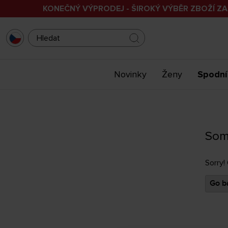
KONEČNÝ VÝPRODEJ - ŠIROKÝ VÝBĚR ZBOŽÍ ZA
Novinky
Ženy
Spodní
Som
Sorry!
Go ba