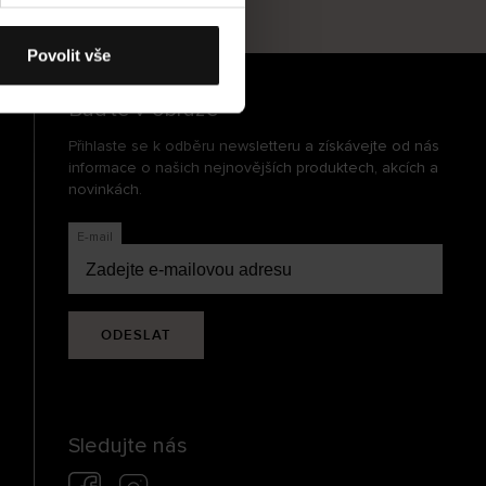
cení
Povolit vše
Buďte v obraze
Přihlaste se k odběru newsletteru a získávejte od nás
informace o našich nejnovějších produktech, akcích a
novinkách.
E-mail
ODESLAT
Sledujte nás