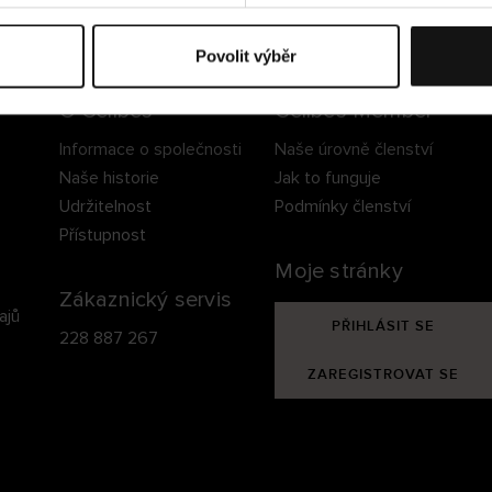
ezpečné doručení
Bezpečná platba
60 dní právo na vrá
Povolit výběr
O Cellbes
Cellbes Member
Informace o společnosti
Naše úrovně členství
Naše historie
Jak to funguje
Udržitelnost
Podmínky členství
Přístupnost
Moje stránky
Zákaznický servis
ajů
PŘIHLÁSIT SE
228 887 267
ZAREGISTROVAT SE