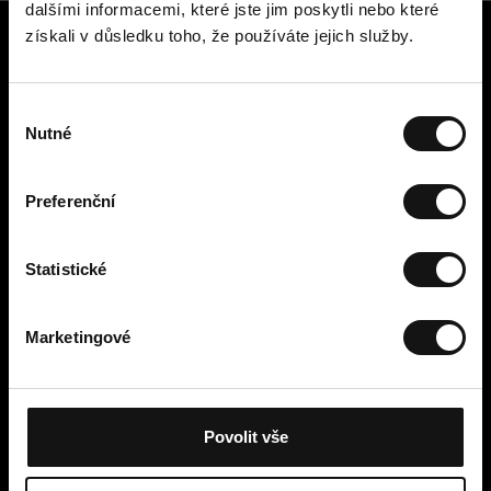
dalšími informacemi, které jste jim poskytli nebo které
získali v důsledku toho, že používáte jejich služby.
Zákaznický servis
Kontaktujte nás
V
Platba, poplatky, doručení a
Nutné
ý
vrácení
b
Snadné vrácení online
ě
Odstoupení od smlouvy
Preferenční
r
Obchodní podmínky
s
Zásady ochrany osobních údajů
o
Statistické
Cookies
u
Cellbes Member
h
Marketingové
Naše úrovně členství
l
Jak to funguje
a
Podmínky členství
s
u
Povolit vše
Moje stránky