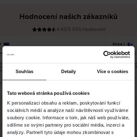
Hodnocení našich zákazníků
4.43/5 595 Hodnocení
H
Sirpa J
O
KUPUJÍCÍ
6
09.08.2026
v
ě
22.07.2026
ř
e
n
ý
z
á
ylo dobré, ale je škoda, že si nemůžete vybrat kurýrní
S produkty js
k
ost. Nedoručujete do balíkomatů DPD a Unisend, což
a
Legíny mi per
z
épe hodilo do místa vašeho bydliště.
n
Souhlas
Detaily
Více o cookies
í
k
řeklad. Zobrazit původní verzi.
Toto je překlad.
Tato webová stránka používá cookies
K personalizaci obsahu a reklam, poskytování funkcí
sociálních médií a analýze naší návštěvnosti využíváme
Bezpečné doručení
Bezpečná platba
soubory cookie. Informace o tom, jak náš web používáte,
sdílíme se svými partnery pro sociální média, inzerci a
60 dní právo na vrácení
analýzy. Partneři tyto údaje mohou zkombinovat s