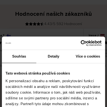
Hodnocení našich zákazníků
4.43/5 592 Hodnocení
na T
Inese J
O
KUPUJÍCÍ
26
05.08.2026
v
ě
19.07.2026
ř
e
n
ý
z
á
o dobré a dobré
Dodání zboží 
k
a
vrácení zboží
z
Souhlas
Detaily
Více o cookies
pracovních d
n
í
k
překlad. Zobrazit původní verzi.
Toto je překlad.
Tato webová stránka používá cookies
K personalizaci obsahu a reklam, poskytování funkcí
sociálních médií a analýze naší návštěvnosti využíváme
Bezpečné doručení
Bezpečná platba
soubory cookie. Informace o tom, jak náš web používáte,
sdílíme se svými partnery pro sociální média, inzerci a
60 dní právo na vrácení
analýzy. Partneři tyto údaje mohou zkombinovat s