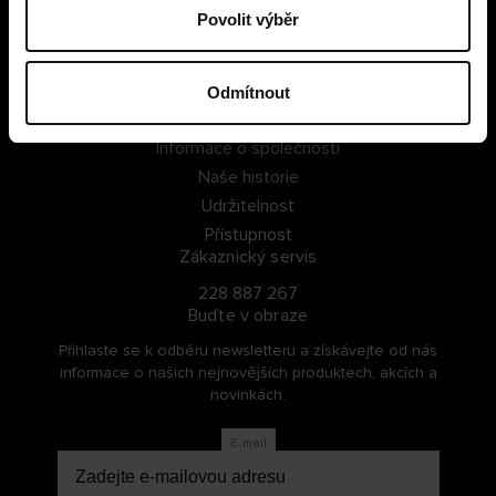
Povolit výběr
PŘIHLÁSIT SE
ZAREGISTROVAT SE
Odmítnout
O Cellbes
Informace o společnosti
Naše historie
Udržitelnost
Přístupnost
Zákaznický servis
228 887 267
Buďte v obraze
Přihlaste se k odběru newsletteru a získávejte od nás
informace o našich nejnovějších produktech, akcích a
novinkách.
E-mail