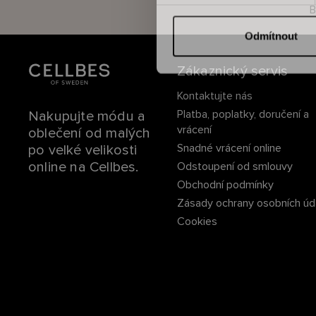
r
B
s
o
Odmítnout
u
h
Zákaznický servis
l
Kontaktujte nás
a
Platba, poplatky, doručení a
Nakupujte módu a
s
vrácení
oblečení od malých
u
Snadné vrácení online
po velké velikosti
online na Cellbes.
Odstoupení od smlouvy
Obchodní podmínky
Zásady ochrany osobních úd
Cookies