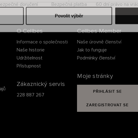
ezpečné doručení
Bezpečná platba
60 dní právo na vrá
Povolit výběr
O Cellbes
Cellbes Member
Informace o společnosti
Naše úrovně členství
Naše historie
Jak to funguje
Udržitelnost
Podmínky členství
Přístupnost
Moje stránky
Zákaznický servis
ajů
PŘIHLÁSIT SE
228 887 267
ZAREGISTROVAT SE