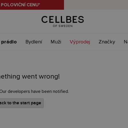
 POLOVIČNÍ CENU*
 prádlo
Bydlení
Muži
Výprodej
Značky
N
ething went wrong!
 Our developers have been notified.
ck to the start page