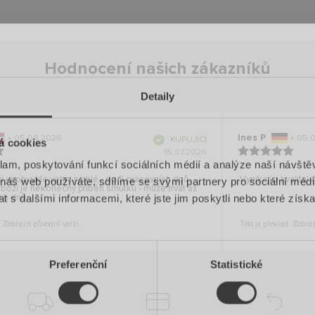
Hodnocení našich zákazníků
Detaily
•
Ines P
•
05.08.2026
05.0
O
KUPUJÍCÍ
á cookies
v
ě
16.07.2026
ř
e
klam, poskytování funkcí sociálních médií a analýze naší návšt
n
ý
 je obvykle velmi rychlé - do 5 pracovních dnů,
z
Vynikající kvalita!
 náš web používáte, sdílíme se svými partnery pro sociální média
á
zboží je nekonečný příběh smutku - může trvat až
k
a
h dnů.
 s dalšími informacemi, které jste jim poskytli nebo které získa
z
n
í
k
. Zobrazit původní verzi.
Toto je překlad. Zobraz
Preferenční
Statistické