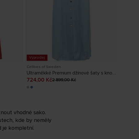
Výprodej
Cellbes of Sweden
Ultraměkké Premium džínové šaty s knoflíky
ředchozí
Aktuální cena
:
724,00 Kč
Předchozí
724,00 Kč
2 899,00 Kč
č
cena
:
2 899,00 Kč
éknout vhodné sako.
ístech, kde by neměly
 je kompletní.