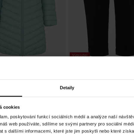
Výprodej
 Sweden
Cellbes of Sweden
 lehká bunda
Capri legíny ze žerzeje Lisa
í cena
:
687,00 Kč
Předchozí
Aktuální cena
:
389,00 Kč
P
Kč
389,00 Kč
2 499,00 Kč
999,00 Kč
cena
:
2 499,00 Kč
cena
:
999,00 Kč
1 barva
Detaily
á cookies
klam, poskytování funkcí sociálních médií a analýze naší návšt
 náš web používáte, sdílíme se svými partnery pro sociální média
 s dalšími informacemi, které jste jim poskytli nebo které získa