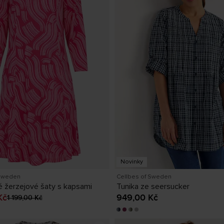
Novinky
 Sweden
Cellbes of Sweden
 žerzejové šaty s kapsami
Tunika ze seersucker
í cena
:
249,00 Kč
Předchozí
Kč
Cena
949,00 Kč
:
949,00 Kč
1 199,00 Kč
cena
:
1 199,00 Kč