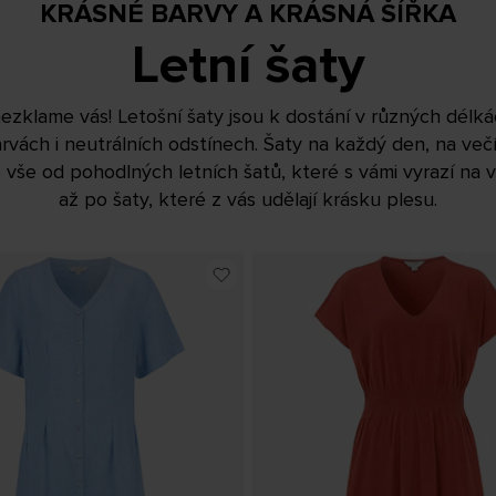
KRÁSNÉ BARVY A KRÁSNÁ ŠÍŘKA
Letní šaty
ezklame vás! Letošní šaty jsou k dostání v různých délk
arvách i neutrálních odstínech. Šaty na každý den, na ve
 vše od pohodlných letních šatů, které s vámi vyrazí na 
až po šaty, které z vás udělají krásku plesu.