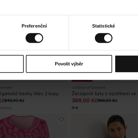
Preferenční
Statistické
Povolit výběr
Výprodej
 Sweden
Cellbes of Sweden
organické bavlny Alex 2 kusy
í cena
:
679,00 Kč
Předchozí
Aktuální cena
:
389,00 Kč
P
Kč
389,00 Kč
849,00 Kč
999,00 Kč
cena
:
849,00 Kč
cena
:
999,00 Kč
9 barvy