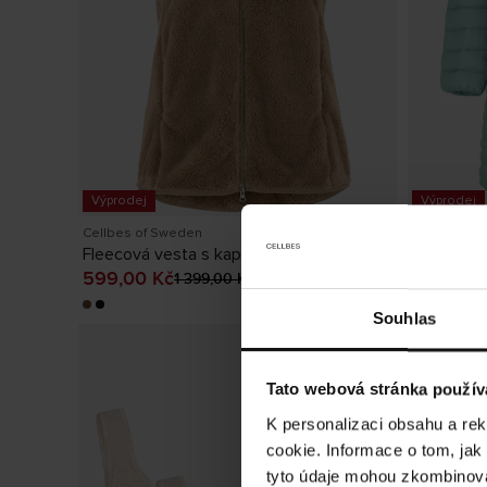
Výprodej
Výprodej
Cellbes of Sweden
Cellbes of
Fleecová vesta s kapsami
Prošívaná
Aktuální cena
:
599,00 Kč
Předchozí
Aktuáln
599,00 Kč
687,00 
1 399,00 Kč
cena
:
1 399,00 Kč
+
Souhlas
Tato webová stránka použív
K personalizaci obsahu a re
cookie. Informace o tom, jak
tyto údaje mohou zkombinovat