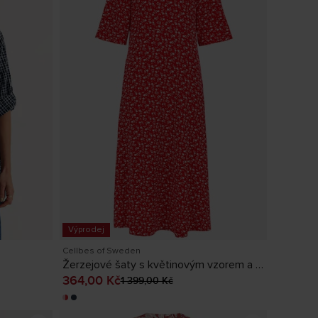
Výprodej
Cellbes of Sweden
Žerzejové šaty s květinovým vzorem a kapsami
Aktuální cena
:
364,00 Kč
Předchozí
364,00 Kč
1 399,00 Kč
cena
:
1 399,00 Kč