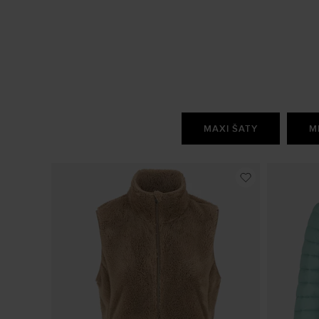
MAXI ŠATY
M