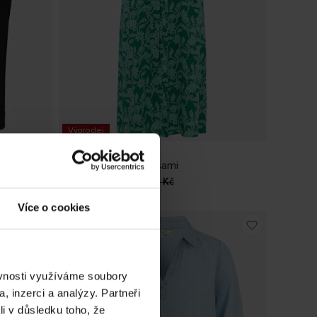
Výprodej
Cellbes of Sweden
Košilové šaty s kapsami
ředchozí
Aktuální cena
:
552,00 Kč
Předchozí
552,00 Kč
1 699,00 Kč
cena
:
1 699,00 Kč
Více o cookies
ěvnosti využíváme soubory
, inzerci a analýzy. Partneři
li v důsledku toho, že