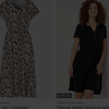
Dohoda
 Sweden
Cellbes of Sweden
 šaty s nabíráním
Příjemně měkké žerzejové šat