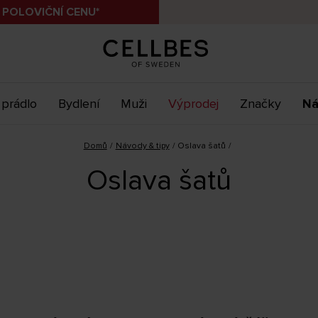
 POLOVIČNÍ CENU*
 prádlo
Bydlení
Muži
Výprodej
Značky
Ná
Domů
Návody & tipy
Oslava šatů
Oslava šatů