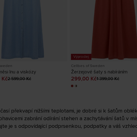
Výprodej
 Sweden
Cellbes of Sweden
ěsi lnu a viskózy
Žerzejové šaty s nabíráním
Aktuální cena
:
Aktuální cena
:
299,00 Kč
P
 Kč
299,00 Kč
2 599,00 Kč
1 399,00 Kč
9,00 Kč
Předchozí cena
:
cena
:
1 399,00 K
2 599,00 Kč
časí překvapí nižšími teplotami, je dobré si k šatům obl
ohavicemi zabrání odírání stehen a zachytávání šatů v m
jte je s odpovídající podprsenkou, podpatky a váš vzhled