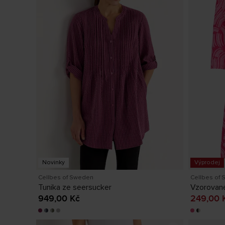
Novinky
Výprodej
Cellbes of Sweden
Cellbes of
Tunika ze seersucker
Vzorované
Aktuáln
Cena
949,00 Kč
:
949,00 Kč
249,00 