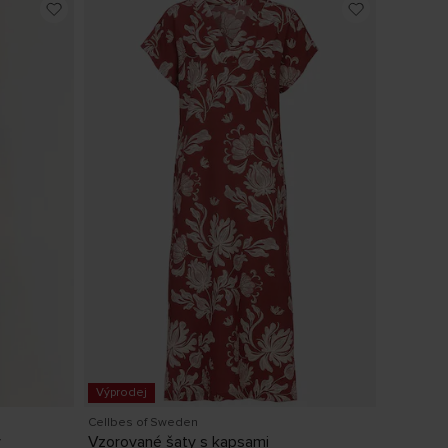
Výprodej
Cellbes of Sweden
y
Vzorované šaty s kapsami