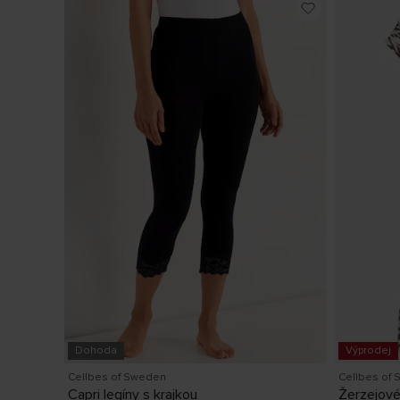
Dohoda
Výprodej
Cellbes of Sweden
Cellbes of
Capri legíny s krajkou
Žerzejové