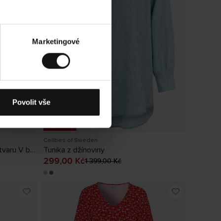
Marketingové
Povolit vše
Výprodej
Cellbes of Sweden
Žerzejové šaty s výstřihem ve tvaru V bez rukávu
Tunika z džínoviny
ředchozí
Aktuální cena
:
299,00 Kč
Předchozí
299,00 Kč
1 399,00 Kč
cena
:
1 399,00 Kč