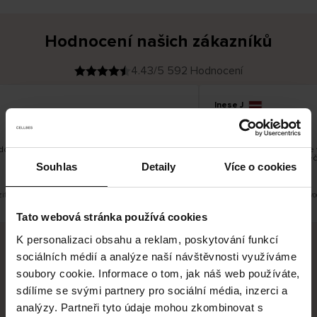
Hodnocení našich zákazníků
4.43/5 592 Hodnocení
Inese J
O
KUPUJÍCÍ
05.08.2026
v
ě
19.07.2026
ř
e
n
ý
z
á
dobré
Dodání zboží je obvykle v
k
a
vrácení zboží je nekonečn
z
Souhlas
Detaily
Více o cookies
pracovních dnů.
n
í
k
it původní verzi.
Toto je překlad. Zobrazit půvo
Tato webová stránka používá cookies
K personalizaci obsahu a reklam, poskytování funkcí
sociálních médií a analýze naší návštěvnosti využíváme
Bezpečné doručení
Bezpečná platba
soubory cookie. Informace o tom, jak náš web používáte,
sdílíme se svými partnery pro sociální média, inzerci a
60 dní právo na vrácení
analýzy. Partneři tyto údaje mohou zkombinovat s