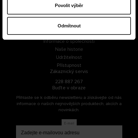
Povolit výběr
PŘIHLÁSIT SE
ZAREGISTROVAT SE
Odmítnout
O Cellbes
Informace o společnosti
Naše historie
Udržitelnost
Přístupnost
Zákaznický servis
228 887 267
Buďte v obraze
Přihlaste se k odběru newsletteru a získávejte od nás
informace o našich nejnovějších produktech, akcích a
novinkách.
E-mail