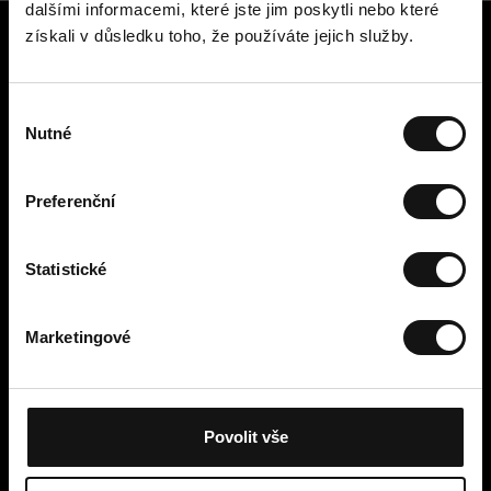
dalšími informacemi, které jste jim poskytli nebo které
získali v důsledku toho, že používáte jejich služby.
Zákaznický servis
Kontaktujte nás
V
Platba, poplatky, doručení a
Nutné
ý
vrácení
b
Snadné vrácení online
ě
Odstoupení od smlouvy
Preferenční
r
Obchodní podmínky
s
Zásady ochrany osobních údajů
o
Statistické
Cookies
u
Cellbes Member
h
Marketingové
Naše úrovně členství
l
Jak to funguje
a
Podmínky členství
s
u
Povolit vše
Moje stránky