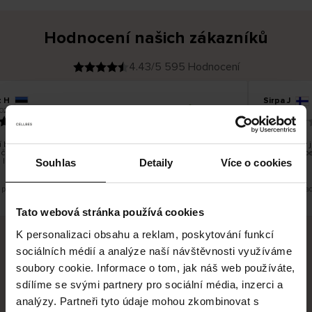
Hodnocení našich zákazníků
4.43/5 595 Hodnocení
 H
Sirpa J
O
KUPUJÍCÍ
026
09.08.2026
v
ě
22.07.2026
ř
e
n
ý
z
á
 bylo dobré, ale je škoda, že si nemůžete vybrat kurýrní
S produkty j
k
čnost. Nedoručujete do balíkomatů DPD a Unisend, což
a
Legíny mi p
z
 lépe hodilo do místa vašeho bydliště.
n
Souhlas
Detaily
Více o cookies
í
k
 překlad. Zobrazit původní verzi.
Toto je překla
Tato webová stránka používá cookies
K personalizaci obsahu a reklam, poskytování funkcí
sociálních médií a analýze naší návštěvnosti využíváme
Bezpečné doručení
Bezpečná platba
soubory cookie. Informace o tom, jak náš web používáte,
sdílíme se svými partnery pro sociální média, inzerci a
60 dní právo na vrácení
analýzy. Partneři tyto údaje mohou zkombinovat s