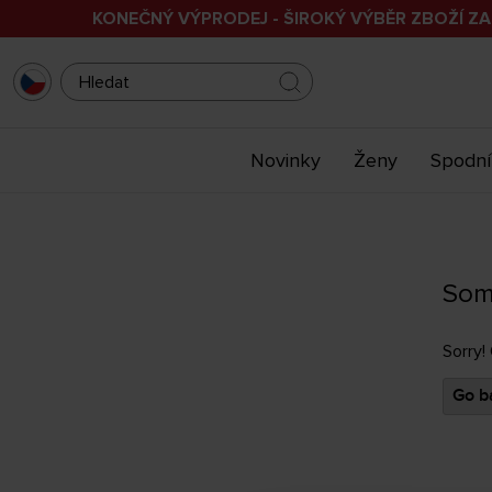
KONEČNÝ VÝPRODEJ - ŠIROKÝ VÝBĚR ZBOŽÍ ZA
Novinky
Ženy
Spodní
Som
Sorry!
Go ba