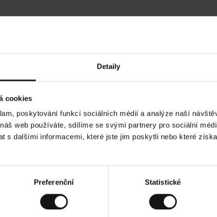
Hodnocení našich zákazníků
Detaily
•
Ines P
•
05.08.2026
05.
O
KUPUJÍCÍ
á cookies
v
ě
16.07.2026
ř
e
klam, poskytování funkcí sociálních médií a analýze naší návšt
n
ý
í je obvykle velmi rychlé - do 5 pracovních dnů,
z
Vynikající kvalit
 náš web používáte, sdílíme se svými partnery pro sociální média
á
 zboží je nekonečný příběh smutku - může trvat až
k
a
ích dnů.
 s dalšími informacemi, které jste jim poskytli nebo které získa
z
n
í
k
d. Zobrazit původní verzi.
Toto je překlad. Zobr
Preferenční
Statistické