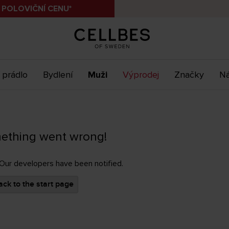
 POLOVIČNÍ CENU*
 prádlo
Bydlení
Muži
Výprodej
Značky
Ná
ething went wrong!
 Our developers have been notified.
ck to the start page