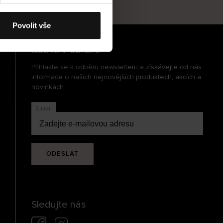
cení
Povolit vše
Buďte v obraze
Přihlaste se k odběru newsletteru a získávejte od nás
informace o našich nejnovějších produktech, akcích a
novinkách.
E-mail
ODESLAT
Sledujte nás