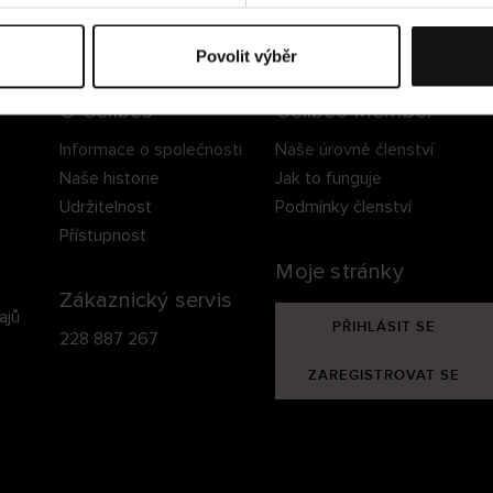
ezpečné doručení
Bezpečná platba
60 dní právo na vrá
Povolit výběr
O Cellbes
Cellbes Member
Informace o společnosti
Naše úrovně členství
Naše historie
Jak to funguje
Udržitelnost
Podmínky členství
Přístupnost
Moje stránky
Zákaznický servis
ajů
PŘIHLÁSIT SE
228 887 267
ZAREGISTROVAT SE