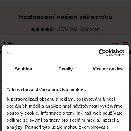
Hodnocení našich zákazníků
4.43/5 592 Hodnocení
na T
Inese J
O
KUPUJÍCÍ
26
05.08.2026
v
ě
19.07.2026
ř
e
n
ý
z
á
o dobré a dobré
Dodání zboží 
k
a
vrácení zboží
z
Souhlas
Detaily
Více o cookies
pracovních d
n
í
k
překlad. Zobrazit původní verzi.
Toto je překlad.
Tato webová stránka používá cookies
K personalizaci obsahu a reklam, poskytování funkcí
sociálních médií a analýze naší návštěvnosti využíváme
Bezpečné doručení
Bezpečná platba
soubory cookie. Informace o tom, jak náš web používáte,
sdílíme se svými partnery pro sociální média, inzerci a
60 dní právo na vrácení
analýzy. Partneři tyto údaje mohou zkombinovat s