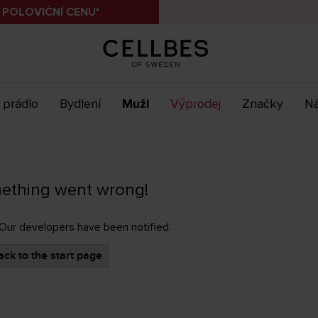
 POLOVIČNÍ CENU*
 prádlo
Bydlení
Muži
Výprodej
Značky
Ná
ething went wrong!
 Our developers have been notified.
ck to the start page