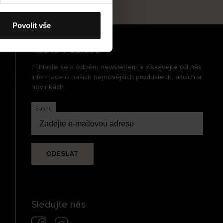
cení
Povolit vše
Buďte v obraze
Přihlaste se k odběru newsletteru a získávejte od nás
informace o našich nejnovějších produktech, akcích a
novinkách.
E-mail
ODESLAT
Sledujte nás