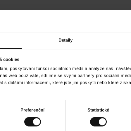
Hodnocení našich zákazníků
Detaily
•
Ines P
•
05.08.2026
05
O
KUPUJÍCÍ
á cookies
v
ě
16.07.2026
ř
e
klam, poskytování funkcí sociálních médií a analýze naší návšt
n
ý
ží je obvykle velmi rychlé - do 5 pracovních dnů,
z
Vynikající kvalit
 náš web používáte, sdílíme se svými partnery pro sociální média
á
í zboží je nekonečný příběh smutku - může trvat až
k
a
ích dnů.
 s dalšími informacemi, které jste jim poskytli nebo které získa
z
n
í
k
ad. Zobrazit původní verzi.
Toto je překlad. Zobr
Preferenční
Statistické