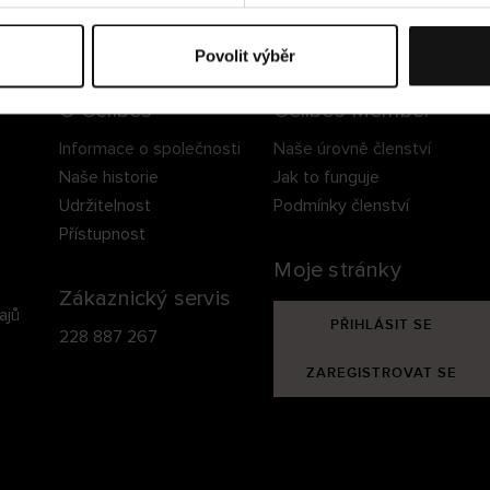
ezpečné doručení
Bezpečná platba
60 dní právo na vrá
Povolit výběr
O Cellbes
Cellbes Member
Informace o společnosti
Naše úrovně členství
Naše historie
Jak to funguje
Udržitelnost
Podmínky členství
Přístupnost
Moje stránky
Zákaznický servis
ajů
PŘIHLÁSIT SE
228 887 267
ZAREGISTROVAT SE