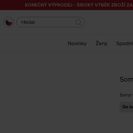
KONEČNÝ VÝPRODEJ - ŠIROKÝ VÝBĚR ZBOŽÍ ZA
Novinky
Ženy
Spodní
Som
Sorry!
Go ba