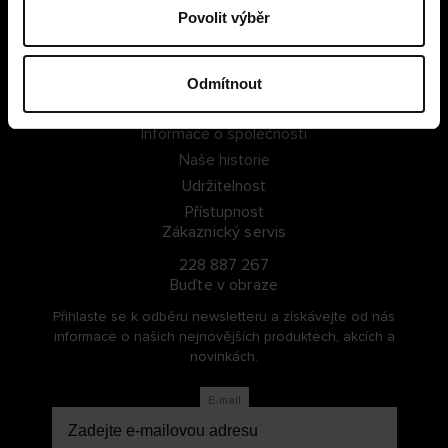
Povolit výběr
PŘIHLÁSIT SE
ZAREGISTROVAT SE
Odmítnout
O Cellbes
Informace o společnosti
Naše historie
Udržitelnost
Přístupnost
Zákaznický servis
228 887 267
Buďte v obraze
Přihlaste se k odběru newsletteru a získávejte od nás
informace o našich nejnovějších produktech, akcích a
novinkách.
E-mail