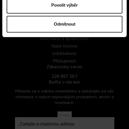
Povolit výběr
PŘIHLÁSIT SE
ZAREGISTROVAT SE
Odmítnout
O Cellbes
Informace o společnosti
Naše historie
Udržitelnost
Přístupnost
Zákaznický servis
228 887 267
Buďte v obraze
Přihlaste se k odběru newsletteru a získávejte od nás
informace o našich nejnovějších produktech, akcích a
novinkách.
E-mail