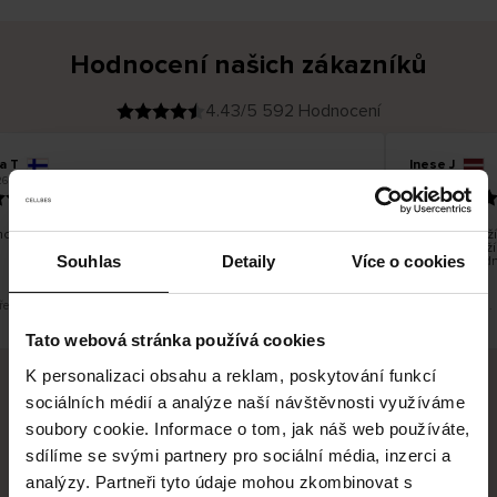
Hodnocení našich zákazníků
4.43/5 592 Hodnocení
a T
Inese J
O
KUPUJÍCÍ
6
05.08.2026
v
ě
19.07.2026
ř
e
n
ý
z
á
o dobré a dobré
Dodání zboží 
k
a
vrácení zboží
z
Souhlas
Detaily
Více o cookies
pracovních dn
n
í
k
řeklad. Zobrazit původní verzi.
Toto je překlad.
Tato webová stránka používá cookies
K personalizaci obsahu a reklam, poskytování funkcí
sociálních médií a analýze naší návštěvnosti využíváme
Bezpečné doručení
Bezpečná platba
soubory cookie. Informace o tom, jak náš web používáte,
sdílíme se svými partnery pro sociální média, inzerci a
60 dní právo na vrácení
analýzy. Partneři tyto údaje mohou zkombinovat s