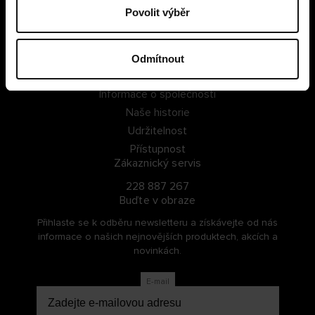
Povolit výběr
PŘIHLÁSIT SE
ZAREGISTROVAT SE
Odmítnout
O Cellbes
Informace o společnosti
Naše historie
Udržitelnost
Přístupnost
Zákaznický servis
228 887 267
Buďte v obraze
Přihlaste se k odběru newsletteru a získávejte od nás
informace o našich nejnovějších produktech, akcích a
novinkách.
E-mail