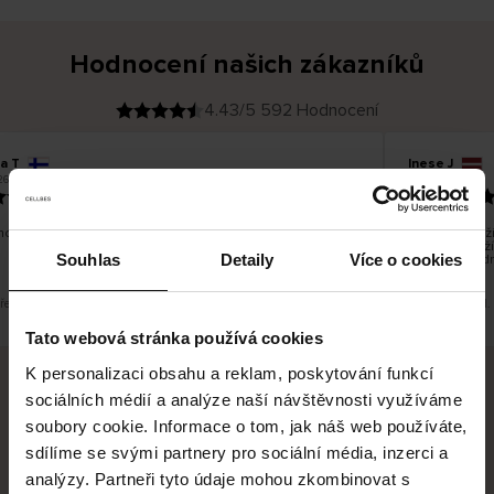
Hodnocení našich zákazníků
4.43/5 592 Hodnocení
a T
Inese J
O
KUPUJÍCÍ
26
05.08.2026
v
ě
19.07.2026
ř
e
n
ý
z
á
o dobré a dobré
Dodání zboží 
k
a
vrácení zboží
z
Souhlas
Detaily
Více o cookies
pracovních dn
n
í
k
překlad. Zobrazit původní verzi.
Toto je překlad.
Tato webová stránka používá cookies
K personalizaci obsahu a reklam, poskytování funkcí
sociálních médií a analýze naší návštěvnosti využíváme
Bezpečné doručení
Bezpečná platba
soubory cookie. Informace o tom, jak náš web používáte,
sdílíme se svými partnery pro sociální média, inzerci a
60 dní právo na vrácení
analýzy. Partneři tyto údaje mohou zkombinovat s