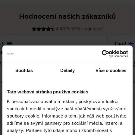
Hodnocení našich zákazníků
4.43/5 595 Hodnocení
 H
Sirpa J
O
KUPUJÍCÍ
026
09.08.2026
v
ě
22.07.2026
ř
e
n
ý
z
á
 bylo dobré, ale je škoda, že si nemůžete vybrat kurýrní
S produkty 
k
čnost. Nedoručujete do balíkomatů DPD a Unisend, což
a
Legíny mi p
z
 lépe hodilo do místa vašeho bydliště.
n
Souhlas
Detaily
Více o cookies
í
k
e překlad. Zobrazit původní verzi.
Toto je překla
Tato webová stránka používá cookies
K personalizaci obsahu a reklam, poskytování funkcí
sociálních médií a analýze naší návštěvnosti využíváme
Bezpečné doručení
Bezpečná platba
soubory cookie. Informace o tom, jak náš web používáte,
sdílíme se svými partnery pro sociální média, inzerci a
60 dní právo na vrácení
analýzy. Partneři tyto údaje mohou zkombinovat s