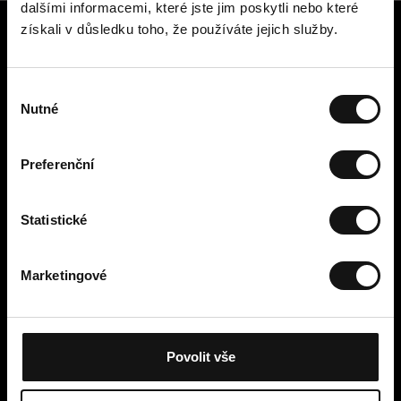
dalšími informacemi, které jste jim poskytli nebo které
získali v důsledku toho, že používáte jejich služby.
Zákaznický servis
Kontaktujte nás
V
Platba, poplatky, doručení a
Nutné
ý
vrácení
b
Snadné vrácení online
ě
Odstoupení od smlouvy
Preferenční
r
Obchodní podmínky
s
Zásady ochrany osobních údajů
o
Statistické
Cookies
u
Cellbes Member
h
Marketingové
Naše úrovně členství
l
Jak to funguje
a
Podmínky členství
s
u
Povolit vše
Moje stránky